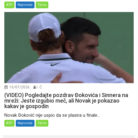
ATP
Najnovije
Tenis
10/07/2026
I. Ć.
(VIDEO) Pogledajte pozdrav Đokovića i Sinnera na
mreži: Jeste izgubio meč, ali Novak je pokazao
kakav je gospodin
Novak Đoković nije uspio da se plasira u finale...
ATP
Najnovije
Tenis