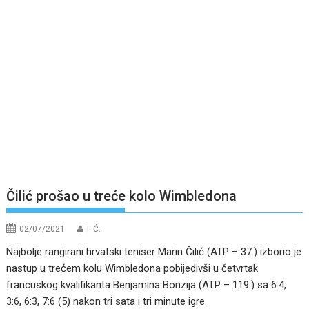
Čilić prošao u treće kolo Wimbledona
02/07/2021
I. Ć.
Najbolje rangirani hrvatski teniser Marin Čilić (ATP – 37.) izborio je
nastup u trećem kolu Wimbledona pobijedivši u četvrtak
francuskog kvalifikanta Benjamina Bonzija (ATP – 119.) sa 6:4,
3:6, 6:3, 7:6 (5) nakon tri sata i tri minute igre.