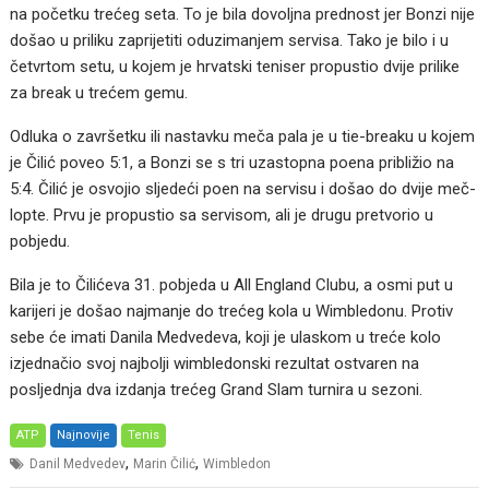
na početku trećeg seta. To je bila dovoljna prednost jer Bonzi nije
došao u priliku zaprijetiti oduzimanjem servisa. Tako je bilo i u
četvrtom setu, u kojem je hrvatski teniser propustio dvije prilike
za break u trećem gemu.
Odluka o završetku ili nastavku meča pala je u tie-breaku u kojem
je Čilić poveo 5:1, a Bonzi se s tri uzastopna poena približio na
5:4. Čilić je osvojio sljedeći poen na servisu i došao do dvije meč-
lopte. Prvu je propustio sa servisom, ali je drugu pretvorio u
pobjedu.
Bila je to Čilićeva 31. pobjeda u All England Clubu, a osmi put u
karijeri je došao najmanje do trećeg kola u Wimbledonu. Protiv
sebe će imati Danila Medvedeva, koji je ulaskom u treće kolo
izjednačio svoj najbolji wimbledonski rezultat ostvaren na
posljednja dva izdanja trećeg Grand Slam turnira u sezoni.
ATP
Najnovije
Tenis
,
,
Danil Medvedev
Marin Čilić
Wimbledon