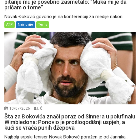
pitanje mu je posebno zasmetalo: “Muka mi je da
pričam o tome”
Novak Đoković govorio je na konferenciji za medije nakon...
ATP
Najnovije
Tenis
10/07/2026
I. Ć.
Šta za Đokovića znači poraz od Sinnera u polufinalu
Wimbledona: Ponovio je prošlogodišnji uspjeh, a
kući se vraća punih džepova
Najbolji srpski teniser Novak Đoković poražen je od Jannika...