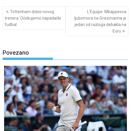
Post
Tottenham dobio novog
L’Equipe: Mbappeova
navigation
trenera: Očekujemo napadački
ljubomora na Griezmanna je
fudbal
jedan od razloga debakla na
Euru
Povezano