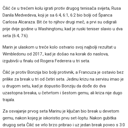
Čilić će u trećem kolu igrati protiv drugog tenisača svijeta, Rusa
Danila Medvedeva, koji je sa 6:4, 6:1, 6:2 bio bolji od Španca
Carlosa Alcaraza. Bit će to njihov drugi meč, a prvi su odigrali
prije dvije godine u Washingtonu, kad je ruski teniser slavio u dva
seta (6:4, 7:6).
Marin je ulaskom u treće kolo ostvario svoj najbolji rezultat u
Wimbledonu od 2017., kad je došao na korak do naslova,
izgubivši u finalu od Rogera Federera u tri seta.
Čilić je protiv Bonzija bio bolji protivnik, a Francuza je ostavio bez
prilike za break u tri od četiri seta. Jedinu krizu na servisu imao je
u drugom setu, kad je dopustio Bonziju da dođe do dva
uzastopna breaka, u četvrtom i šestom gemu, ali kriza nije dugo
trajala.
Za osvajanje prvog seta Marinu je ključan bio break u devetom
gemu, nakon kojeg je iskoristio prvu set-loptu. Nakon gubitka
drugog seta Čilić se vrlo brzo pribrao i uz jedan break poveo s 3:0