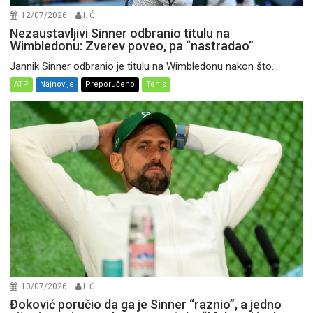
12/07/2026
I. Ć.
Nezaustavljivi Sinner odbranio titulu na
Wimbledonu: Zverev poveo, pa “nastradao”
Jannik Sinner odbranio je titulu na Wimbledonu nakon što...
ATP
Najnovije
Preporučeno
Tenis
10/07/2026
I. Ć.
Đoković poručio da ga je Sinner “raznio”, a jedno