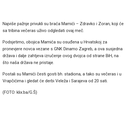
Najviše pažnje privukli su braća Mamići – Zdravko i Zoran, koji će
sa tribina večeras uživo odgledati ovaj meč.
Podsjetimo, obojica Mamića su osuđena u Hrvatskoj za
pronevjere novca vezane s GNK Dinamo Zagreb, a ova susjedna
država i dalje zahtjeva izručenje ovog dvojca od strane BiH, na
što naša država ne pristaje.
Postali su Mamići česti gosti bh. stadiona, a tako su večeras i u
Vrapčićima i gledat će derbi Veleža i Sarajeva od 20 sati.
(FOTO: klix.ba/G.Š)