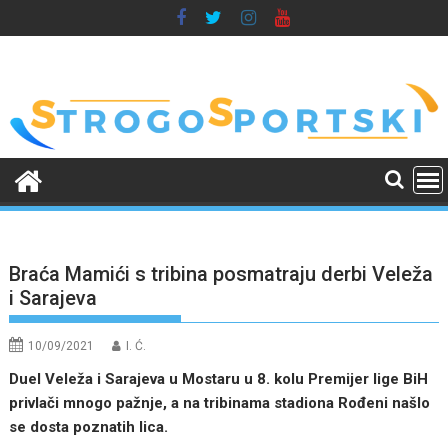
Skip
to
content
Braća Mamići s tribina posmatraju derbi Veleža
i Sarajeva
10/09/2021
I. Ć.
Duel Veleža i Sarajeva u Mostaru u 8. kolu Premijer lige BiH
privlači mnogo pažnje, a na tribinama stadiona Rođeni našlo
se dosta poznatih lica.