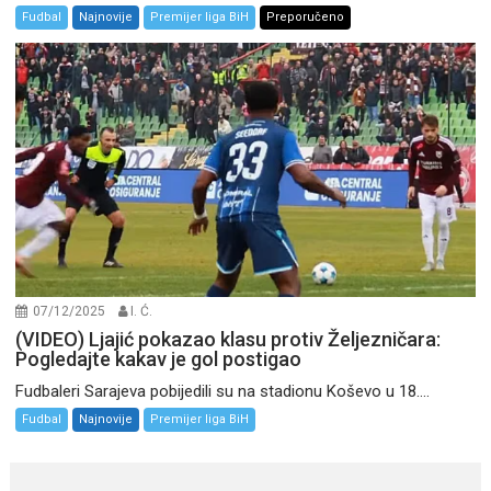
Fudbal
Najnovije
Premijer liga BiH
Preporučeno
07/12/2025
I. Ć.
(VIDEO) Ljajić pokazao klasu protiv Željezničara:
Pogledajte kakav je gol postigao
Fudbaleri Sarajeva pobijedili su na stadionu Koševo u 18....
Fudbal
Najnovije
Premijer liga BiH