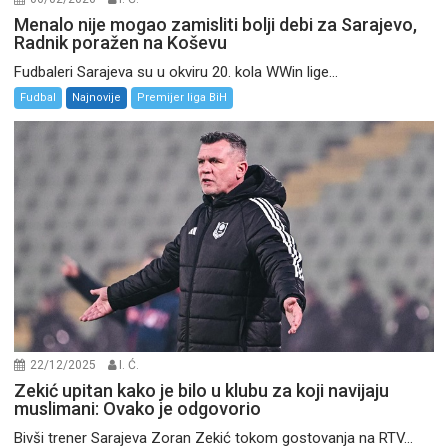
Menalo nije mogao zamisliti bolji debi za Sarajevo,
Radnik poražen na Koševu
Fudbaleri Sarajeva su u okviru 20. kola WWin lige...
Fudbal
Najnovije
Premijer liga BiH
22/12/2025
I. Ć.
Zekić upitan kako je bilo u klubu za koji navijaju
muslimani: Ovako je odgovorio
Bivši trener Sarajeva Zoran Zekić tokom gostovanja na RTV...