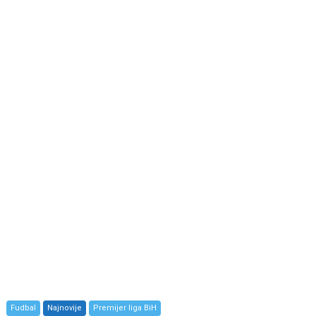
Fudbal
Najnovije
Premijer liga BiH