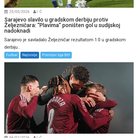
25/05/2026
I. Ć.
Sarajevo slavilo u gradskom derbiju protiv
Željezničara: “Plavima” poništen gol u sudijskoj
nadoknadi
Sarajevo je savladalo Željezničar rezultatom 1:0 u gradskom
derbiju...
Fudbal
Najnovije
Premijer liga BiH
06/02/2026
I. Ć.