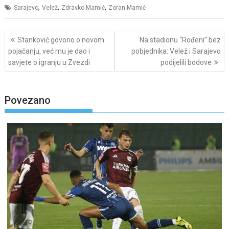
,
,
,
Sarajevo
Velež
Zdravko Mamić
Zoran Mamić
Post
Stanković govorio o novom
Na stadionu “Rođeni” bez
navigation
pojačanju, već mu je dao i
pobjednika: Velež i Sarajevo
savjete o igranju u Zvezdi
podijelili bodove
Povezano