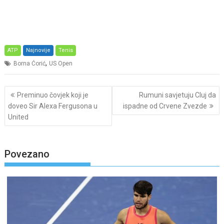
ATP
Najnovije
Tenis
,
Borna Ćorić
US Open
Post
Preminuo čovjek koji je
Rumuni savjetuju Cluj da
navigation
doveo Sir Alexa Fergusona u
ispadne od Crvene Zvezde
United
Povezano