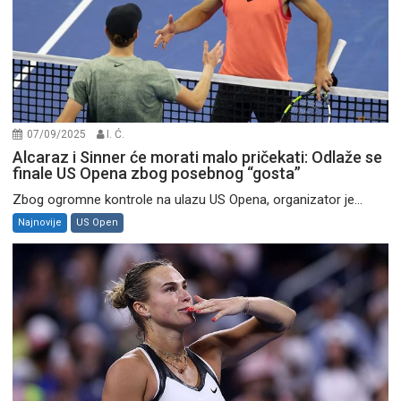
07/09/2025
I. Ć.
Alcaraz i Sinner će morati malo pričekati: Odlaže se
finale US Opena zbog posebnog “gosta”
Zbog ogromne kontrole na ulazu US Opena, organizator je...
Najnovije
US Open