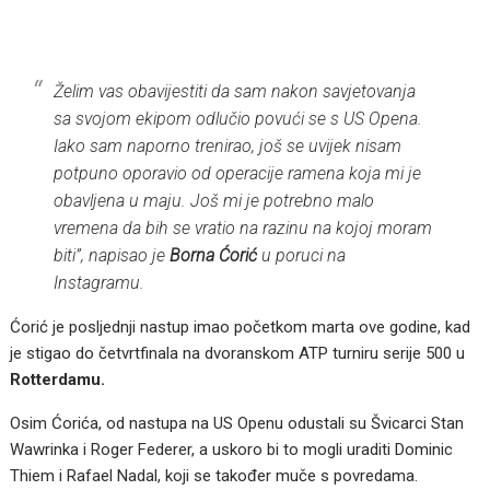
Želim vas obavijestiti da sam nakon savjetovanja
sa svojom ekipom odlučio povući se s US Opena.
Iako sam naporno trenirao, još se uvijek nisam
potpuno oporavio od operacije ramena koja mi je
obavljena u maju. Još mi je potrebno malo
vremena da bih se vratio na razinu na kojoj moram
bit
i”, napisao je
Borna Ćorić
u poruci na
Instagramu.
Ćorić je posljednji nastup imao početkom marta ove godine, kad
je stigao do četvrtfinala na dvoranskom ATP turniru serije 500 u
Rotterdamu.
Osim Ćorića, od nastupa na US Openu odustali su Švicarci Stan
Wawrinka i Roger Federer, a uskoro bi to mogli uraditi Dominic
Thiem i Rafael Nadal, koji se također muče s povredama.