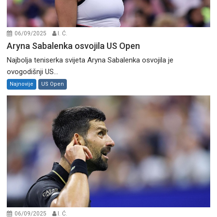
06/09/2025
I. Ć.
Aryna Sabalenka osvojila US Open
Najbolja teniserka svijeta Aryna Sabalenka osvojila je
ovogodišnji US...
Najnovije
US Open
06/09/2025
I. Ć.