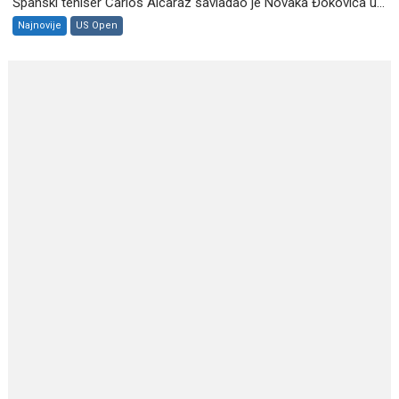
Španski teniser Carlos Alcaraz savladao je Novaka Đokovića u...
Najnovije
US Open