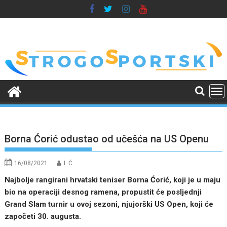
Skip
to
content
Borna Ćorić odustao od učešća na US Openu
16/08/2021
I. Ć.
Najbolje rangirani hrvatski teniser Borna Ćorić, koji je u maju
bio na operaciji desnog ramena, propustit će posljednji
Grand Slam turnir u ovoj sezoni, njujorški US Open, koji će
započeti 30. augusta.