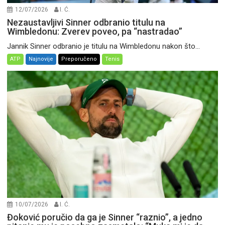
12/07/2026
I. Ć.
Nezaustavljivi Sinner odbranio titulu na
Wimbledonu: Zverev poveo, pa “nastradao”
Jannik Sinner odbranio je titulu na Wimbledonu nakon što...
ATP
Najnovije
Preporučeno
Tenis
10/07/2026
I. Ć.
Đoković poručio da ga je Sinner “raznio”, a jedno