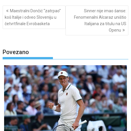
Post
Maestralni Dončić “zatrpao”
Sinner nije imao šanse:
navigation
koš Italije i odveo Sloveniju u
Fenomenalni Alcaraz uništio
četvrtfinale Evrobasketa
Italijana za titulu na US
Openu
Povezano