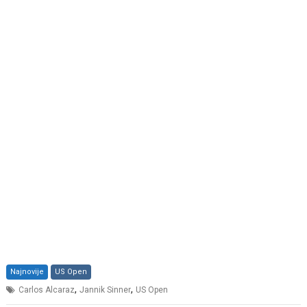
Najnovije
US Open
,
,
Carlos Alcaraz
Jannik Sinner
US Open