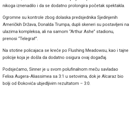
nikoga iznenadilo i da se dodatno prolongira početak spektakla.
Ogromne su kontrole zbog dolaska predsjednika Sjedinjenih
Američkih Država, Donalda Trumpa, dupli skeneri su postavljeni na
ulazima kompleksa, ali na samom “Arthur Ashe” stadionu,
prenosi “Telegraf”.
Na stotine policajaca se kreće po Flushing Meadowsu, kao i tajne
policije koja je došla da dodatno osigura ovaj događaj.
Podsjećamo, Sinner je u svom polufinalnom meču savladao
Felixa Augera-Aliassimea sa 3:1 u setovima, dok je Alcaraz bio
bolji od Đokovića ubjedljivim rezultatom – 3:0.