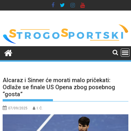
Skip
to
content
Alcaraz i Sinner će morati malo pričekati:
Odlaže se finale US Opena zbog posebnog
“gosta”
07/09/2025
I. Ć.