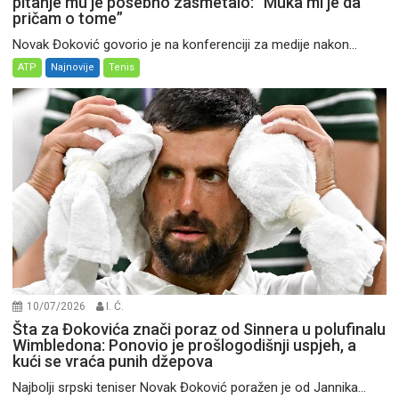
pitanje mu je posebno zasmetalo: “Muka mi je da
pričam o tome”
Novak Đoković govorio je na konferenciji za medije nakon...
ATP
Najnovije
Tenis
10/07/2026
I. Ć.
Šta za Đokovića znači poraz od Sinnera u polufinalu
Wimbledona: Ponovio je prošlogodišnji uspjeh, a
kući se vraća punih džepova
Najbolji srpski teniser Novak Đoković poražen je od Jannika...