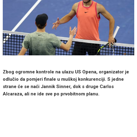
Zbog ogromne kontrole na ulazu US Opena, organizator je
odlučio da pomjeri finale u muškoj konkurenciji. S jedne
strane će se naći Jannik Sinner, dok s druge Carlos
Alcaraza, ali ne ide sve po prvobitnom planu.