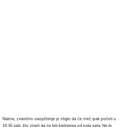
Naime, zvanično saopštenje je stiglo da će meč ipak početi u
20:30 sati, što znači da će biti kašnjenja od pola sata. Ne bi