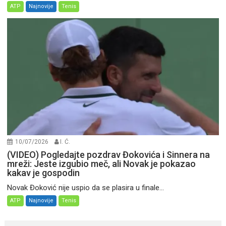
ATP
Najnovije
Tenis
10/07/2026
I. Ć.
(VIDEO) Pogledajte pozdrav Đokovića i Sinnera na
mreži: Jeste izgubio meč, ali Novak je pokazao
kakav je gospodin
Novak Đoković nije uspio da se plasira u finale...
ATP
Najnovije
Tenis