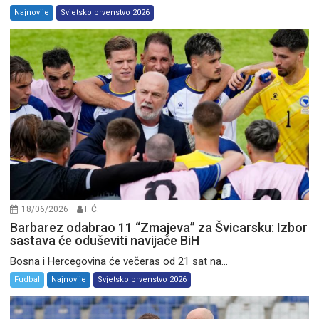
Najnovije
Svjetsko prvenstvo 2026
18/06/2026
I. Ć.
Barbarez odabrao 11 “Zmajeva” za Švicarsku: Izbor
sastava će oduševiti navijače BiH
Bosna i Hercegovina će večeras od 21 sat na...
Fudbal
Najnovije
Svjetsko prvenstvo 2026