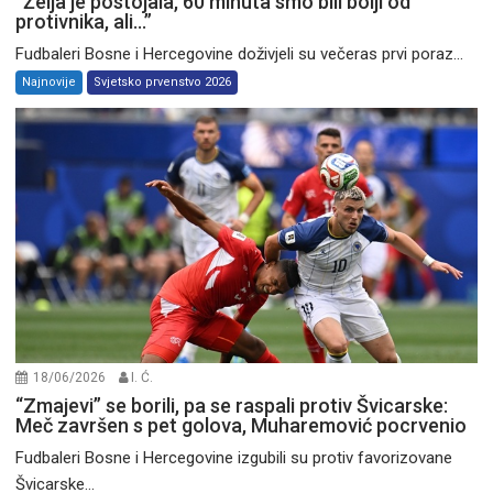
“Želja je postojala, 60 minuta smo bili bolji od
protivnika, ali…”
Fudbaleri Bosne i Hercegovine doživjeli su večeras prvi poraz...
Najnovije
Svjetsko prvenstvo 2026
18/06/2026
I. Ć.
“Zmajevi” se borili, pa se raspali protiv Švicarske:
Meč završen s pet golova, Muharemović pocrvenio
Fudbaleri Bosne i Hercegovine izgubili su protiv favorizovane
Švicarske...