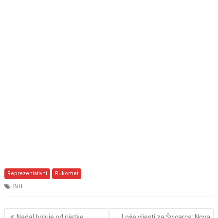
Reprezentativni
Rukomet
BiH
Post
Nadal boluje od rijetke
Loše vijesti za Švicarca: Nova