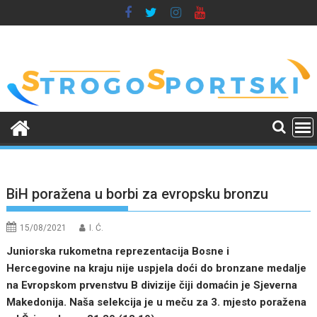
Skip
to
content
BiH poražena u borbi za evropsku bronzu
15/08/2021
I. Ć.
Juniorska rukometna reprezentacija Bosne i
Hercegovine na kraju nije uspjela doći do bronzane medalje
na Evropskom prvenstvu B divizije čiji domaćin je Sjeverna
Makedonija. Naša selekcija je u meču za 3. mjesto poražena