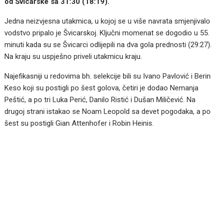
od Švicarske sa 31:30 (18:19).
Jedna neizvjesna utakmica, u kojoj se u više navrata smjenjivalo
vodstvo pripalo je Švicarskoj. Ključni momenat se dogodio u 55.
minuti kada su se Švicarci odlijepili na dva gola prednosti (29:27).
Na kraju su uspješno priveli utakmicu kraju.
Najefikasniji u redovima bh. selekcije bili su Ivano Pavlović i Berin
Keso koji su postigli po šest golova, četiri je dodao Nemanja
Peštić, a po tri Luka Perić, Danilo Ristić i Dušan Miličević. Na
drugoj strani istakao se Noam Leopold sa devet pogodaka, a po
šest su postigli Gian Attenhofer i Robin Heinis.