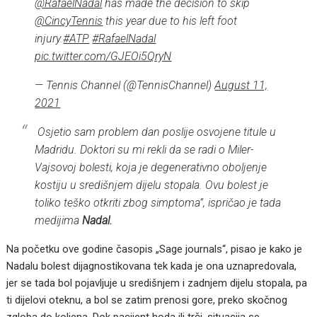
@RafaelNadal
has made the decision to skip
@CincyTennis
this year due to his left foot
injury.
#ATP
#RafaelNadal
pic.twitter.com/GJEOi5QryN
— Tennis Channel (@TennisChannel)
August 11,
2021
Osjetio sam problem dan poslije osvojene titule u
Madridu. Doktori su mi rekli da se radi o Miler-
Vajsovoj bolesti, koja je degenerativno oboljenje
kostiju u središnjem dijelu stopala. Ovu bolest je
toliko teško otkriti zbog simptoma”, ispričao je tada
medijima
Nadal.
Na početku ove godine časopis „Sage journals“, pisao je kako je
Nadalu bolest dijagnostikovana tek kada je ona uznapredovala,
jer se tada bol pojavljuje u središnjem i zadnjem dijelu stopala, pa
ti dijelovi oteknu, a bol se zatim prenosi gore, preko skočnog