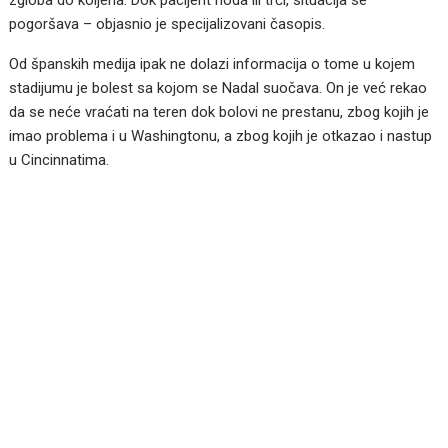
zgloba do koljena. Dok pacijent hoda ili trči, situacija se
pogoršava – objasnio je specijalizovani časopis.
Od španskih medija ipak ne dolazi informacija o tome u kojem
stadijumu je bolest sa kojom se Nadal suočava. On je već rekao
da se neće vraćati na teren dok bolovi ne prestanu, zbog kojih je
imao problema i u Washingtonu, a zbog kojih je otkazao i nastup
u Cincinnatima.