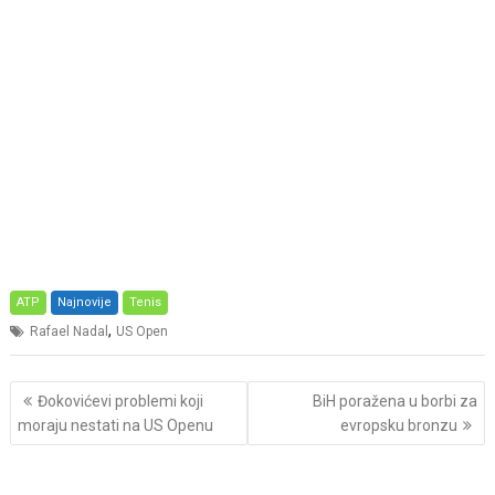
ATP
Najnovije
Tenis
,
Rafael Nadal
US Open
Post
Đokovićevi problemi koji
BiH poražena u borbi za
navigation
moraju nestati na US Openu
evropsku bronzu