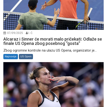
07/09/2025
I. Ć.
Alcaraz i Sinner će morati malo pričekati: Odlaže se
finale US Opena zbog posebnog “gosta”
Zbog ogromne kontrole na ulazu US Opena, organizator je...
Najnovije
US Open