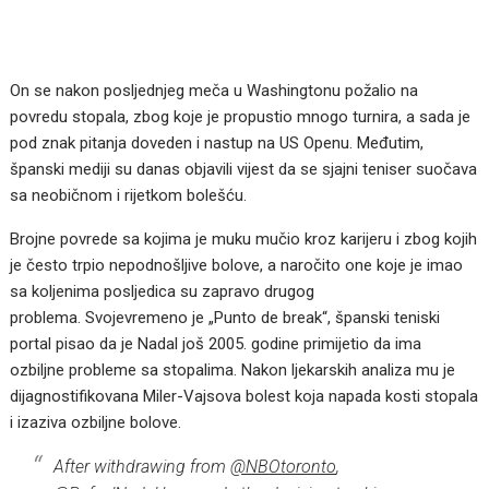
On se nakon posljednjeg meča u Washingtonu požalio na
povredu stopala, zbog koje je propustio mnogo turnira, a sada je
pod znak pitanja doveden i nastup na US Openu. Međutim,
španski mediji su danas objavili vijest da se sjajni teniser suočava
sa neobičnom i rijetkom bolešću.
Brojne povrede sa kojima je muku mučio kroz karijeru i zbog kojih
je često trpio nepodnošljive bolove, a naročito one koje je imao
sa koljenima posljedica su zapravo drugog
problema. Svojevremeno je „Punto de break“, španski teniski
portal pisao da je Nadal još 2005. godine primijetio da ima
ozbiljne probleme sa stopalima. Nakon ljekarskih analiza mu je
dijagnostifikovana Miler-Vajsova bolest koja napada kosti stopala
i izaziva ozbiljne bolove.
After withdrawing from
@NBOtoronto
,