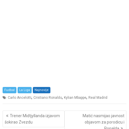
Fudbal
La Liga
Najnovije
,
,
,
Carlo Ancelotti
Cristiano Ronaldo
Kylian Mbappe
Real Madrid
Post
Trener Midtjyllanda izjavom
Matić nasmijao javnost
navigation
šokirao Zvezdu
objavom za porodicu i
Ronalda