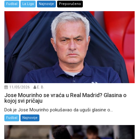
Fudbal
La Liga
Najnovije
Preporučeno
11/05/2026
E. B.
Jose Mourinho se vraća u Real Madrid? Glasina o
kojoj svi pričaju
Dok je Jose Mourinho pokušavao da uguši glasine o...
Fudbal
Najnovije