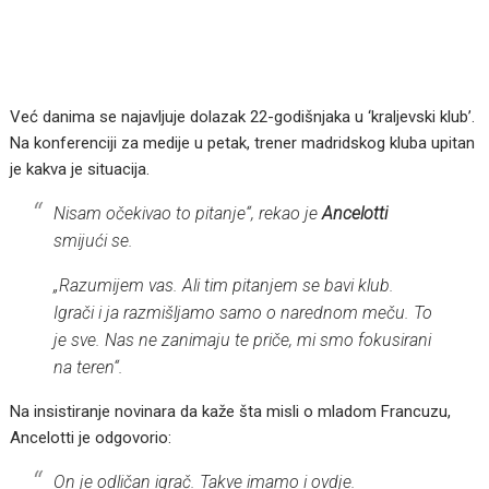
Već danima se najavljuje dolazak 22-godišnjaka u ‘kraljevski klub’.
Na konferenciji za medije u petak, trener madridskog kluba upitan
je kakva je situacija.
Nisam očekivao to pitanje“,
rekao je
Ancelotti
smijući se.
„Razumijem vas. Ali tim pitanjem se bavi klub.
Igrači i ja razmišljamo samo o narednom meču. To
je sve. Nas ne zanimaju te priče, mi smo fokusirani
na teren“.
Na insistiranje novinara da kaže šta misli o mladom Francuzu,
Ancelotti je odgovorio:
On je odličan igrač. Takve imamo i ovdje.