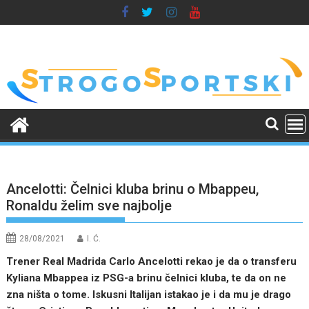
Skip
to
content
Ancelotti: Čelnici kluba brinu o Mbappeu,
Ronaldu želim sve najbolje
28/08/2021
I. Ć.
Trener Real Madrida Carlo Ancelotti rekao je da o transferu
Kyliana Mbappea iz PSG-a brinu čelnici kluba, te da on ne
zna ništa o tome. Iskusni Italijan istakao je i da mu je drago