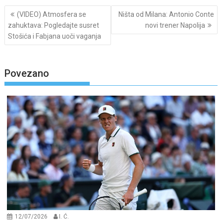
Post
(VIDEO) Atmosfera se
Ništa od Milana: Antonio Conte
navigation
zahuktava: Pogledajte susret
novi trener Napolija
Stošića i Fabjana uoči vaganja
Povezano
12/07/2026
I. Ć.