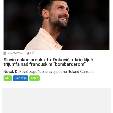
25/05/2026
I. Ć.
Slavio nakon preokreta: Đoković otkrio ključ
trijumfa nad francuskim “bombarderom”
Novak Đoković započeo je svoj put na Roland Garrosu...
ATP
Najnovije
Tenis