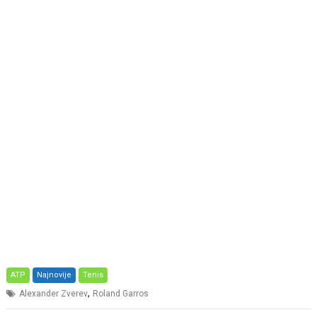
ATP
Najnovije
Tenis
,
Alexander Zverev
Roland Garros