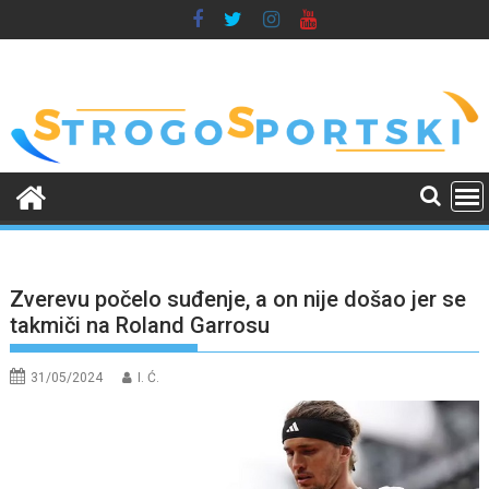
Skip
to
content
Zverevu počelo suđenje, a on nije došao jer se
takmiči na Roland Garrosu
31/05/2024
I. Ć.