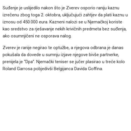
Suđenje je uslijedilo nakon što je Zverev osporio raniju kaznu
izrečenu zbog toga 2. oktobra, uključujući zahtjev da plati kaznu u
iznosu od 450.000 eura. Kazneni nalozi se u Njemačkoj koriste
kao sredstvo za rješavanje nekih krivičnih predmeta bez suđenja,
ako osumnjičeni ne osporava nalog.
Zverev je ranije negirao te optužbe, a njegova odbrana je danas
pokušala da dovede u sumnju izjave njegove bivše partnerke,
prenijela je “Dpa”. Njemački teniser se jučer plasirao u treće kolo
Roland Garrosa pobjedivši Belgijanca Davida Goffina.