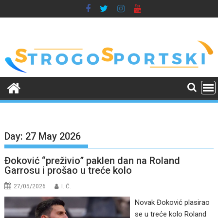
Skip
to
content
Day:
27 May 2026
Đoković “preživio” paklen dan na Roland
Garrosu i prošao u treće kolo
27/05/2026
I. Ć.
Novak Đoković plasirao
se u treće kolo Roland