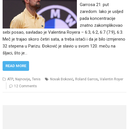
Garrosa 21. put
zaredom. Iako je usljed
pada koncentracije
znatno zakomplikovao
sebi posao, savladao je Valentina Royera – 6:3, 6:2, 6:7 (7:9), 6:3.
Meč je trajao skoro četiri sata, a treba istaći i da je bilo izmjereno
32 stepena u Parizu. Đoković je slavio u svom 120. meču na
šljaci, što je…
READ MORE
,
,
,
,
ATP
Najnovije
Tenis
Novak Đoković
Roland Garros
Valentin Royer
12 Comments