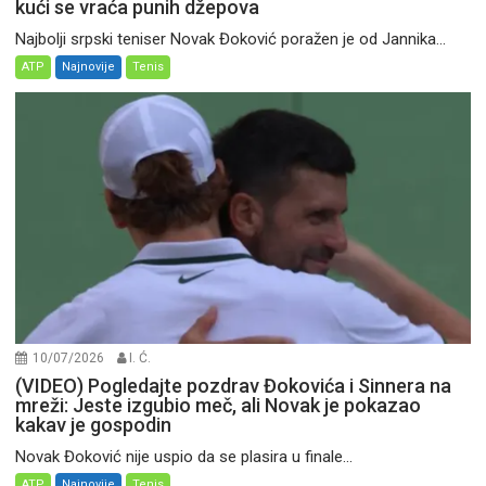
kući se vraća punih džepova
Najbolji srpski teniser Novak Đoković poražen je od Jannika...
ATP
Najnovije
Tenis
10/07/2026
I. Ć.
(VIDEO) Pogledajte pozdrav Đokovića i Sinnera na
mreži: Jeste izgubio meč, ali Novak je pokazao
kakav je gospodin
Novak Đoković nije uspio da se plasira u finale...
ATP
Najnovije
Tenis