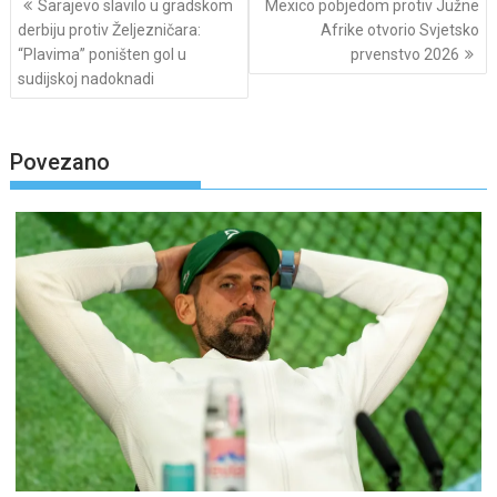
Sarajevo slavilo u gradskom
Mexico pobjedom protiv Južne
navigation
derbiju protiv Željezničara:
Afrike otvorio Svjetsko
“Plavima” poništen gol u
prvenstvo 2026
sudijskoj nadoknadi
Povezano