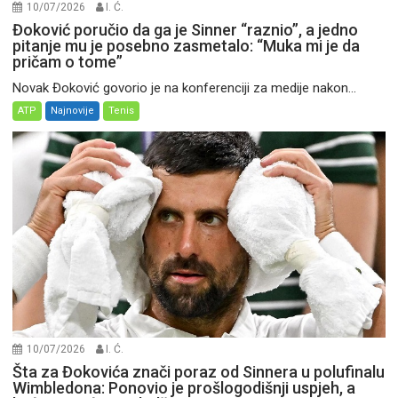
10/07/2026
I. Ć.
Đoković poručio da ga je Sinner “raznio”, a jedno
pitanje mu je posebno zasmetalo: “Muka mi je da
pričam o tome”
Novak Đoković govorio je na konferenciji za medije nakon...
ATP
Najnovije
Tenis
10/07/2026
I. Ć.
Šta za Đokovića znači poraz od Sinnera u polufinalu
Wimbledona: Ponovio je prošlogodišnji uspjeh, a