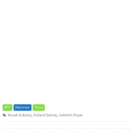
ATP
Najnovije
Tenis
,
,
Novak Đoković
Roland Garros
Valentin Royer
Post