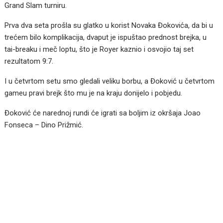
Grand Slam turniru.
Prva dva seta prošla su glatko u korist Novaka Đokovića, da bi u
trećem bilo komplikacija, dvaput je ispuštao prednost brejka, u
tai-breaku i meč loptu, što je Royer kaznio i osvojio taj set
rezultatom 9:7.
I u četvrtom setu smo gledali veliku borbu, a Đoković u četvrtom
gameu pravi brejk što mu je na kraju donijelo i pobjedu.
Đoković će narednoj rundi će igrati sa boljim iz okršaja Joao
Fonseca – Dino Prižmić.