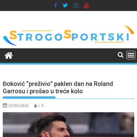
Skip
to
content
Đoković “preživio” paklen dan na Roland
Garrosu i prošao u treće kolo
27/05/2026
I. Ć.