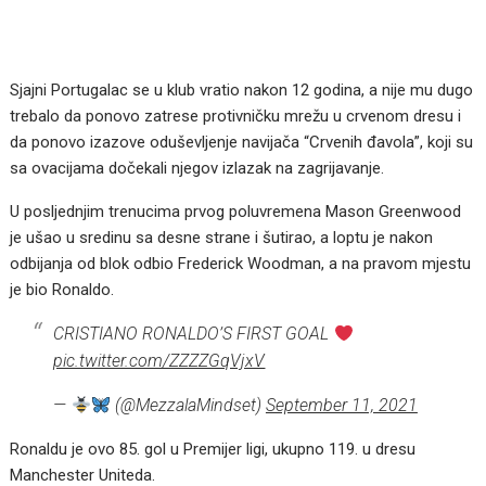
Sjajni Portugalac se u klub vratio nakon 12 godina, a nije mu dugo
trebalo da ponovo zatrese protivničku mrežu u crvenom dresu i
da ponovo izazove oduševljenje navijača “Crvenih đavola”, koji su
sa ovacijama dočekali njegov izlazak na zagrijavanje.
U posljednjim trenucima prvog poluvremena Mason Greenwood
je ušao u sredinu sa desne strane i šutirao, a loptu je nakon
odbijanja od blok odbio Frederick Woodman, a na pravom mjestu
je bio Ronaldo.
CRISTIANO RONALDO’S FIRST GOAL
pic.twitter.com/ZZZZGqVjxV
—
(@MezzalaMindset)
September 11, 2021
Ronaldu je ovo 85. gol u Premijer ligi, ukupno 119. u dresu
Manchester Uniteda.