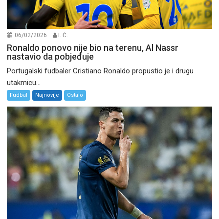
06/02/2026
I. Ć.
Ronaldo ponovo nije bio na terenu, Al Nassr
nastavio da pobjeđuje
Portugalski fudbaler Cristiano Ronaldo propustio je i drugu
utakmicu...
Fudbal
Najnovije
Ostalo