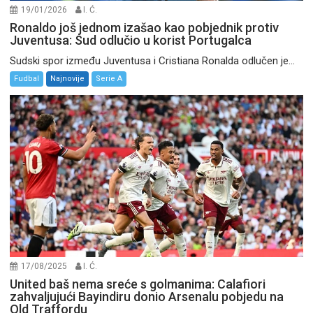
19/01/2026
I. Ć.
Ronaldo još jednom izašao kao pobjednik protiv
Juventusa: Sud odlučio u korist Portugalca
Sudski spor između Juventusa i Cristiana Ronalda odlučen je...
Fudbal
Najnovije
Serie A
17/08/2025
I. Ć.
United baš nema sreće s golmanima: Calafiori
zahvaljujući Bayindiru donio Arsenalu pobjedu na
Old Traffordu