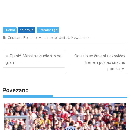
Fudbal
Najnovije
Premier liga
,
,
Cristiano Ronaldo
Manchester United
Newcastle
Post
Pjanić: Messi se čudio što ne
Oglasio se čuveni Đokovićev
navigation
igram
trener i poslao snažnu
poruku
Povezano