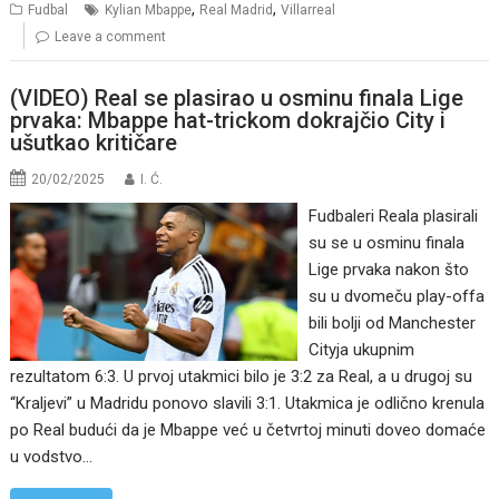
,
,
Fudbal
Kylian Mbappe
Real Madrid
Villarreal
Leave a comment
(VIDEO) Real se plasirao u osminu finala Lige
prvaka: Mbappe hat-trickom dokrajčio City i
ušutkao kritičare
20/02/2025
I. Ć.
Fudbaleri Reala plasirali
su se u osminu finala
Lige prvaka nakon što
su u dvomeču play-offa
bili bolji od Manchester
Cityja ukupnim
rezultatom 6:3. U prvoj utakmici bilo je 3:2 za Real, a u drugoj su
“Kraljevi” u Madridu ponovo slavili 3:1. Utakmica je odlično krenula
po Real budući da je Mbappe već u četvrtoj minuti doveo domaće
u vodstvo…