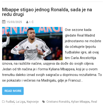
Mbappe stigao jednog Ronalda, sada je na
redu drugi
15/03/2025
I. Ć.
Ove sezone kada
gledate Real Madrid
jednostavno ne možete
da očekujete ljepotu
fudbalske igre, ali ovaj
tim Carla Ancelottija
iznova, na različite načine, uspjeva da dođe do svojih ciljeva.
Jedan od tih načina je i forma Kyliana Mbappea, koji je u ovom
trenutku daleko iznad svojih saigrača u doprinosu rezultatima. To
se pokazalo i večeras na Madrigalu, gdje je Francuz…
READ MORE
,
,
,
,
Fudbal
La Liga
Najnovije
Cristiano Ronaldo
Kylian Mbappe
Real