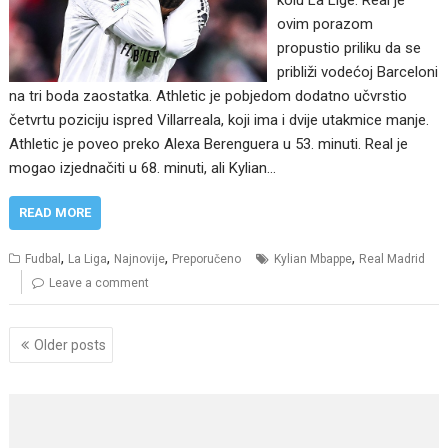
ovim porazom
propustio priliku da se
približi vodećoj Barceloni
na tri boda zaostatka. Athletic je pobjedom dodatno učvrstio
četvrtu poziciju ispred Villarreala, koji ima i dvije utakmice manje.
Athletic je poveo preko Alexa Berenguera u 53. minuti. Real je
mogao izjednačiti u 68. minuti, ali Kylian…
READ MORE
,
,
,
,
Fudbal
La Liga
Najnovije
Preporučeno
Kylian Mbappe
Real Madrid
Leave a comment
Posts
Older posts
navigation