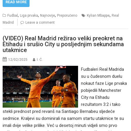
READ MORE
,
,
,
,
Fudbal
Liga prvaka
Najnovije
Preporučeno
Kylian Mbappe
Real
Madrid
Leave a comment
(VIDEO) Real Madrid režirao veliki preokret na
Etihadu i srušio City u posljednjim sekundama
utakmice
12/02/2025
I. Ć.
Fudbaleri Real Madrida
su u čudesnom duelu
nokaut faze Lige prvaka
pobijedili Manchester
City na Etihadu
rezultatom 3:2 i tako
stekli prednost pred revanš na Santiago Bernabeu sljedeće
sedmice. Kraljevi su dominirali na samom startu utakmice te su
imali dvije velike prilike. Već u desetoj minuti vidjeli smo prvo