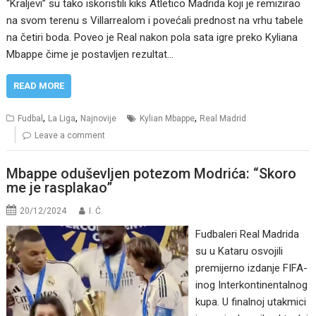
“Kraljevi” su tako iskoristili kiks Atletico Madrida koji je remizirao
na svom terenu s Villarrealom i povećali prednost na vrhu tabele
na četiri boda. Poveo je Real nakon pola sata igre preko Kyliana
Mbappe čime je postavljen rezultat…
READ MORE
,
,
,
Fudbal
La Liga
Najnovije
Kylian Mbappe
Real Madrid
Leave a comment
Mbappe oduševljen potezom Modrića: “Skoro
me je rasplakao”
20/12/2024
I. Ć.
Fudbaleri Real Madrida
su u Kataru osvojili
premijerno izdanje FIFA-
inog Interkontinentalnog
kupa. U finalnoj utakmici