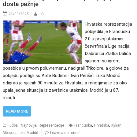
dosta pažnje
21/03/2025
I. Ć.
Hrvatska reprezentacija
pobijedila je Francusku
2:0 u prvoj utakmici
četvrtfinala Lige nacija.
Izabranici Zlatka Dalića
sjajnom su igrom,
posebice u prvom poluvremenu, nadigrali Trikolore, a golove za
pobjedu postigli su Ante Budimir i Ivan Perišić. Luka Modrić
odigrao je sjajnih 90 minuta za Hrvatsku, a mnogima je za oko
upala jedna situacija iz završnice utakmice. Modrić je u 87.
minuti…
READ MORE
,
,
,
,
Fudbal
Najnovije
Reprezentacije
Francuska
Hrvatska
Kylian
,
Mbappe
Luka Modrić
Leave a comment