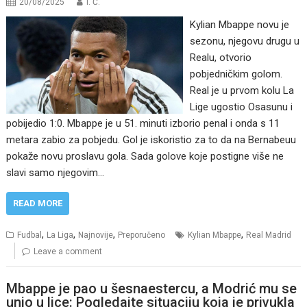
20/08/2025
I. Ć.
Kylian Mbappe novu je
sezonu, njegovu drugu u
Realu, otvorio
pobjedničkim golom.
Real je u prvom kolu La
Lige ugostio Osasunu i
pobijedio 1:0. Mbappe je u 51. minuti izborio penal i onda s 11
metara zabio za pobjedu. Gol je iskoristio za to da na Bernabeuu
pokaže novu proslavu gola. Sada golove koje postigne više ne
slavi samo njegovim…
READ MORE
,
,
,
,
Fudbal
La Liga
Najnovije
Preporučeno
Kylian Mbappe
Real Madrid
Leave a comment
Mbappe je pao u šesnaestercu, a Modrić mu se
unio u lice: Pogledajte situaciju koja je privukla