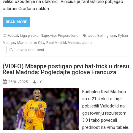
veliko uzbuđenje na utakmici. Vinicius je fantastično pobjegao
odbrani Građana naklon…
READ MORE
,
,
,
,
Fudbal
Liga prvaka
Najnovije
Preporučeno
Jude Bellingham
Kylian
,
,
,
Mbappe
Manchester City
Real Madrid
Vinicius Junior
Leave a comment
(VIDEO) Mbappe postigao prvi hat-trick u dresu
Real Madrida: Pogledajte golove Francuza
26/01/2025
I. Ć.
Fudbaleri Real Madrida
su u 21. kolu La Lige
pobijedili Valladolid na
gostovanju rezultatom
3:0 i tako povećali
prednost na vrhu tabele.