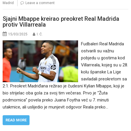
Madrid
Leave a comment
Sjajni Mbappe kreirao preokret Real Madrida
protiv Villarreala
15/03/2025
I. Ć.
Fudbaleri Real Madrida
ostvarili su važnu
pobjedu u gostima kod
Villarreala, kojeg su u 28.
kolu španske La Lige
savladali preokretom sa
2:1. Preokret Madriđana režirao je čudesni Kylian Mbappe, koji je
bio strijelac oba gola za svoj tim večeras. Prvo je “Žuta
podmornica” povela preko Juana Foytha već u 7. minuti
utakmice, ali uslijedio je munjevit odgovor Reala preko…
READ MORE