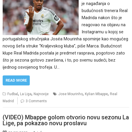
je nagađanja o
budućnosti trenera Real
Madrida nakon što je
reagovao na objavu na
Instagramu u kojoj se
portugalskog stručnjaka Joséa Mourinha spominje kao mogućeg
novog šefa struke “Kraljevskog kluba”, piše Marca. Budućnost
klupe Real Madrida postala je predmet rasprava, pogotovo zato
što je sezona gotovo završena, i to, po svemu sudeći, bez
ijednog osvojenog trofeja. U…
READ MORE
,
,
,
,
Fudbal
La Liga
Najnovije
Jose Mourinho
Kylian Mbappe
Real
Madrid
3 Comments
(VIDEO) Mbappe golom otvorio novu sezonu La
Lige, pa pokazao novu proslavu