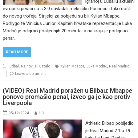
igranoj u Lusailu aktuelni
evropski prvaci su s 3:0 savladali meksičku Pachucu i tako došli
do novog trofeja. Strijelci za pobjedu su bili Kylian Mbappe,
Rodrygo te Vinicius Junior. Kapiten hrvatske reprezentacije Luka
Modrić je odigrao posljednjih 20 minuta, a na kraju je podignuo
pehar…
READ MORE
,
,
,
,
Fudbal
Najnovije
Ostalo
Kylian Mbappe
Luka Modrić
Real Madrid
Leave a comment
(VIDEO) Real Madrid poražen u Bilbau: Mbappe
ponovo promašio penal, izveo ga je kao protiv
Liverpoola
05/12/2024
I. Ć.
Athletic Bilbao pobijedio
je Real Madrid 2:1 u 19.
kolu La Lige. Real je