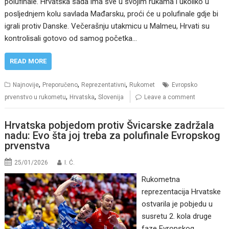
polufinale. Hrvatska sada ima sve u svojim rukama i ukoliko u
posljednjem kolu savlada Mađarsku, proći će u polufinale gdje bi
igrali protiv Danske. Večerašnju utakmicu u Malmeu, Hrvati su
kontrolisali gotovo od samog početka…
READ MORE
,
,
,
Najnovije
Preporučeno
Reprezentativni
Rukomet
Evropsko
,
,
prvenstvo u rukometu
Hrvatska
Slovenija
Leave a comment
Hrvatska pobjedom protiv Švicarske zadržala
nadu: Evo šta joj treba za polufinale Evropskog
prvenstva
25/01/2026
I. Ć.
Rukometna
reprezentacija Hrvatske
ostvarila je pobjedu u
susretu 2. kola druge
faze Evropskog