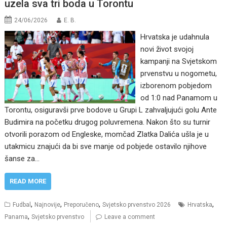
uzela sva tri boda u Torontu
24/06/2026
E. B.
Hrvatska je udahnula
novi život svojoj
kampanji na Svjetskom
prvenstvu u nogometu,
izborenom pobjedom
od 1:0 nad Panamom u
Torontu, osiguravši prve bodove u Grupi L zahvaljujući golu Ante
Budimira na početku drugog poluvremena. Nakon što su turnir
otvorili porazom od Engleske, momčad Zlatka Dalića ušla je u
utakmicu znajući da bi sve manje od pobjede ostavilo njihove
šanse za…
READ MORE
,
,
,
,
Fudbal
Najnovije
Preporučeno
Svjetsko prvenstvo 2026
Hrvatska
,
Panama
Svjetsko prvenstvo
Leave a comment