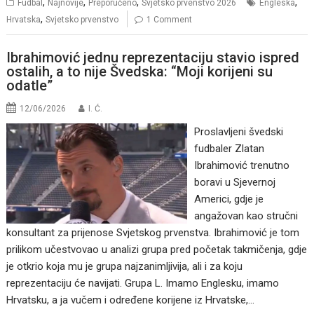
,
,
,
,
Fudbal
Najnovije
Preporučeno
Svjetsko prvenstvo 2026
Engleska
,
Hrvatska
Svjetsko prvenstvo
1 Comment
Ibrahimović jednu reprezentaciju stavio ispred
ostalih, a to nije Švedska: “Moji korijeni su
odatle”
12/06/2026
I. Ć.
Proslavljeni švedski
fudbaler Zlatan
Ibrahimović trenutno
boravi u Sjevernoj
Americi, gdje je
angažovan kao stručni
konsultant za prijenose Svjetskog prvenstva. Ibrahimović je tom
prilikom učestvovao u analizi grupa pred početak takmičenja, gdje
je otkrio koja mu je grupa najzanimljivija, ali i za koju
reprezentaciju će navijati. Grupa L. Imamo Englesku, imamo
Hrvatsku, a ja vučem i određene korijene iz Hrvatske,…