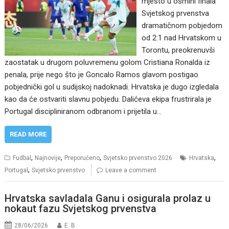
mjesto u osmini finala
Svjetskog prvenstva
dramatičnom pobjedom
od 2:1 nad Hrvatskom u
Torontu, preokrenuvši
zaostatak u drugom poluvremenu golom Cristiana Ronalda iz
penala, prije nego što je Goncalo Ramos glavom postigao
pobjednički gol u sudijskoj nadoknadi. Hrvatska je dugo izgledala
kao da će ostvariti slavnu pobjedu. Dalićeva ekipa frustrirala je
Portugal discipliniranom odbranom i prijetila u…
READ MORE
,
,
,
,
Fudbal
Najnovije
Preporučeno
Svjetsko prvenstvo 2026
Hrvatska
,
Portugal
Svjetsko prvenstvo
Leave a comment
Hrvatska savladala Ganu i osigurala prolaz u
nokaut fazu Svjetskog prvenstva
28/06/2026
E. B.