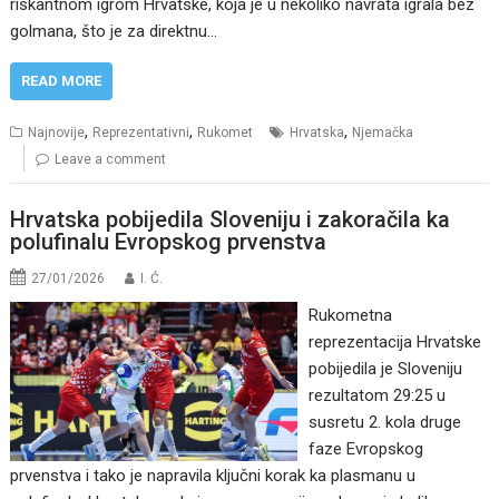
riskantnom igrom Hrvatske, koja je u nekoliko navrata igrala bez
golmana, što je za direktnu…
READ MORE
,
,
,
Najnovije
Reprezentativni
Rukomet
Hrvatska
Njemačka
Leave a comment
Hrvatska pobijedila Sloveniju i zakoračila ka
polufinalu Evropskog prvenstva
27/01/2026
I. Ć.
Rukometna
reprezentacija Hrvatske
pobijedila je Sloveniju
rezultatom 29:25 u
susretu 2. kola druge
faze Evropskog
prvenstva i tako je napravila ključni korak ka plasmanu u