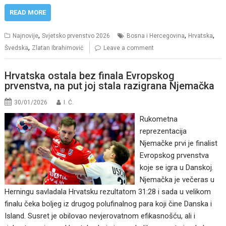
READ MORE
,
,
,
Najnovije
Svjetsko prvenstvo 2026
Bosna i Hercegovina
Hrvatska
,
Švedska
Zlatan Ibrahimović
Leave a comment
Hrvatska ostala bez finala Evropskog
prvenstva, na put joj stala razigrana Njemačka
30/01/2026
I. Ć.
Rukometna
reprezentacija
Njemačke prvi je finalist
Evropskog prvenstva
koje se igra u Danskoj.
Njemačka je večeras u
Herningu savladala Hrvatsku rezultatom 31:28 i sada u velikom
finalu čeka boljeg iz drugog polufinalnog para koji čine Danska i
Island. Susret je obilovao nevjerovatnom efikasnošću, ali i