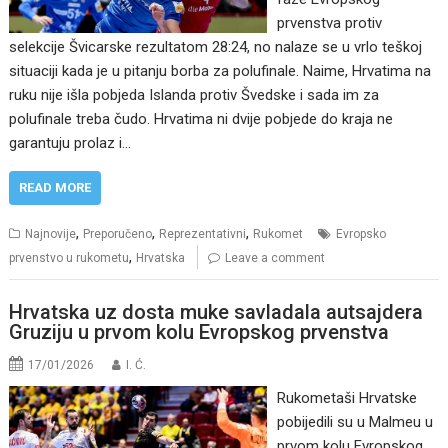
prvenstva protiv
selekcije Švicarske rezultatom 28:24, no nalaze se u vrlo teškoj
situaciji kada je u pitanju borba za polufinale. Naime, Hrvatima na
ruku nije išla pobjeda Islanda protiv Švedske i sada im za
polufinale treba čudo. Hrvatima ni dvije pobjede do kraja ne
garantuju prolaz i…
READ MORE
,
,
,
Najnovije
Preporučeno
Reprezentativni
Rukomet
Evropsko
,
prvenstvo u rukometu
Hrvatska
Leave a comment
Hrvatska uz dosta muke savladala autsajdera
Gruziju u prvom kolu Evropskog prvenstva
17/01/2026
I. Ć.
Rukometaši Hrvatske
pobijedili su u Malmeu u
prvom kolu Evropskog