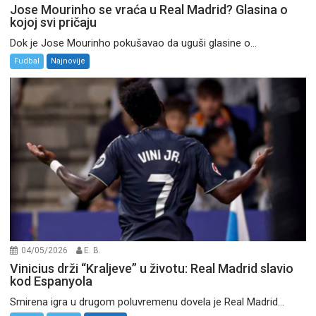
Jose Mourinho se vraća u Real Madrid? Glasina o
kojoj svi pričaju
Dok je Jose Mourinho pokušavao da uguši glasine o...
Fudbal
Najnovije
04/05/2026
E. B.
Vinicius drži “Kraljeve” u životu: Real Madrid slavio
kod Espanyola
Smirena igra u drugom poluvremenu dovela je Real Madrid...