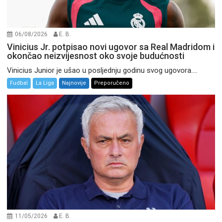
06/08/2026
E. B.
Vinicius Jr. potpisao novi ugovor sa Real Madridom i
okončao neizvijesnost oko svoje budućnosti
Vinicius Junior je ušao u posljednju godinu svog ugovora....
Fudbal
La Liga
Najnovije
Preporučeno
11/05/2026
E. B.