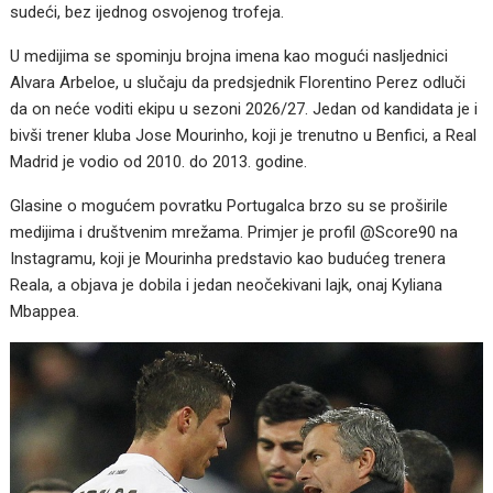
sudeći, bez ijednog osvojenog trofeja.
U medijima se spominju brojna imena kao mogući nasljednici
Alvara Arbeloe, u slučaju da predsjednik Florentino Perez odluči
da on neće voditi ekipu u sezoni 2026/27. Jedan od kandidata je i
bivši trener kluba Jose Mourinho, koji je trenutno u Benfici, a Real
Madrid je vodio od 2010. do 2013. godine.
Glasine o mogućem povratku Portugalca brzo su se proširile
medijima i društvenim mrežama. Primjer je profil @Score90 na
Instagramu, koji je Mourinha predstavio kao budućeg trenera
Reala, a objava je dobila i jedan neočekivani lajk, onaj Kyliana
Mbappea.