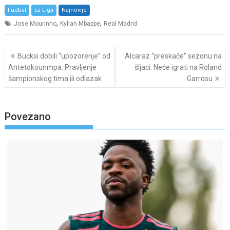
Fudbal
La Liga
Najnovije
,
,
Jose Mourinho
Kylian Mbappe
Real Madrid
Post
Bucksi dobili “upozorenje” od
Alcaraz “preskače” sezonu na
navigation
Antetokounmpa: Pravljenje
šljaci: Neće igrati na Roland
šampionskog tima ili odlazak
Garrosu
Povezano