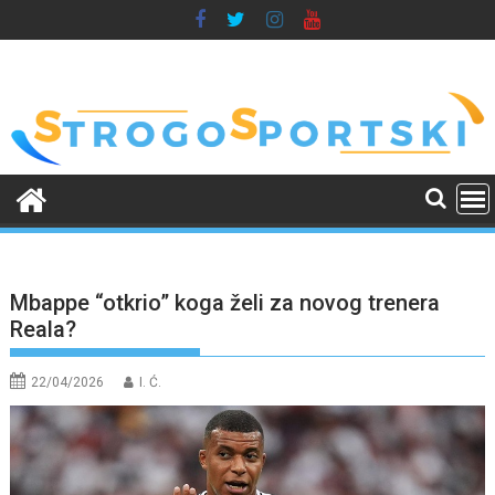
Skip
to
content
Mbappe “otkrio” koga želi za novog trenera
Reala?
22/04/2026
I. Ć.