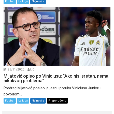
Fudbal
La Liga
Najnovije
25/11/2025
I. Ć.
Mijatović opleo po Viniciusu: “Ako nisi sretan, nema
nikakvog problema”
Predrag Mijatović poslao je jasnu poruku Viniciusu Junioru
povodom...
Fudbal
La Liga
Najnovije
Preporučeno