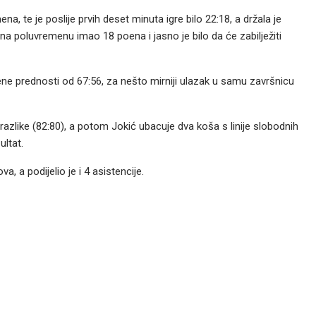
, te je poslije prvih deset minuta igre bilo 22:18, a držala je
 na poluvremenu imao 18 poena i jasno je bilo da će zabilježiti
frene prednosti od 67:56, za nešto mirniji ulazak u samu završnicu
 razlike (82:80), a potom Jokić ubacuje dva koša s linije slobodnih
ultat.
, a podijelio je i 4 asistencije.