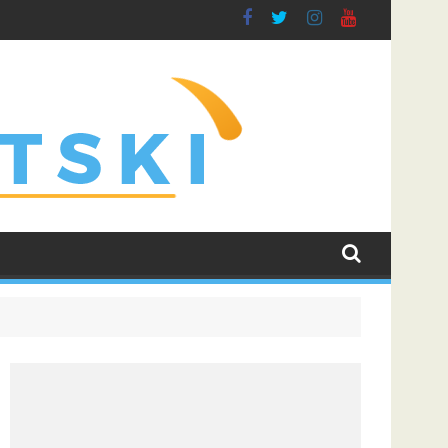
ti borbu za grupnu fazu uz najveće kvote
Dinamo uvjerljivom pobjedom savladao Kaunu Žalgiris i u