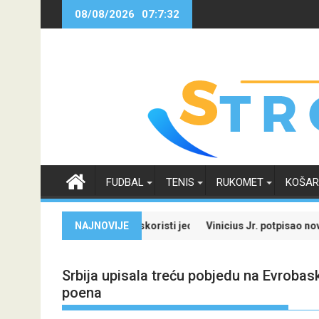
Skip
08/08/2026
07:7:33
to
content
FUDBAL
TENIS
RUKOMET
KOŠA
 specijale i iskoristi jedinstvenu ponudu
NAJNOVIJE
Vinicius Jr. potpisao novi ugovor sa Re
Srbija upisala treću pobjedu na Evroba
poena