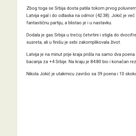
Zbog toga se Srbija dosta patila tokom prvog poluvremena
Latvija egal i do odlaska na odmor (42:38). Jokić je već
fantastičnu partiju, a blistao je i u nastavku.
Dodala je gas Srbija u trećoj četvrtini i stigla do dvoci
susreta, ali u finišu je sebi zakomplikovala život.
Latvija je na minut prije kraja prišla na samo dva poena
bacanja za +4 Srbije. Na kraju je 84:80 bio i konačan rez
Nikola Jokić je utakmicu završio sa 39 poena i 10 skokova