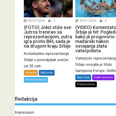
05/07/2026
I. Ć.
25/01/2026
I. Ć.
(FOTO) Jokić stiže sve:
(VIDEO) Komentato
Jutros trenirao sa
Srbije je hit: Pogled
reprezentacijom, sutra
kako je progovorio
igra protiv BiH, sada je
mađarski nakon
na drugom kraju Srbije
osvajanja zlata
vaterpolista
Košarkaška reprezentacija
Vaterpolo reprezentacij
Srbije u ponedjeljak uvečer
Srbije osvojila je titulu
od 20 sati...
šampiona Evrope. Delfini.
Košarka
Najnovije
Najnovije
Ostali sportovi
Reprezentacije
Preporučeno
Redakcija
Impressum