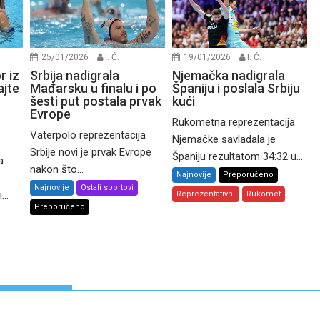
25/01/2026
I. Ć.
19/01/2026
I. Ć.
r iz
Srbija nadigrala
Njemačka nadigrala
ajte
Mađarsku u finalu i po
Španiju i poslala Srbiju
šesti put postala prvak
kući
Evrope
Rukometna reprezentacija
Vaterpolo reprezentacija
Njemačke savladala je
Srbije novi je prvak Evrope
Španiju rezultatom 34:32 u...
a
nakon što...
Najnovije
Preporučeno
Najnovije
Ostali sportovi
..
Reprezentativni
Rukomet
Preporučeno