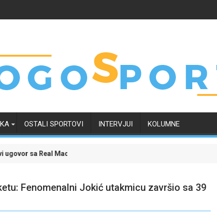
RKA
OSTALI SPORTOVI
INTERVJUI
KOLUMNE
al Madridom i okončao neizvijesnost oko svoje budućnosti
Evropski četvrtak zanimljiviji uz Meridian: Ispra
sketu: Fenomenalni Jokić utakmicu završio sa 39