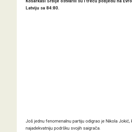
Košarkaši Srbije ostvarili su i treću pobjedu na Ev
Latviju sa 84:80.
Još jednu fenomenalnu partiju odigrao je Nikola Jokić, 
najadekvatniju podršku svojih saigrača.