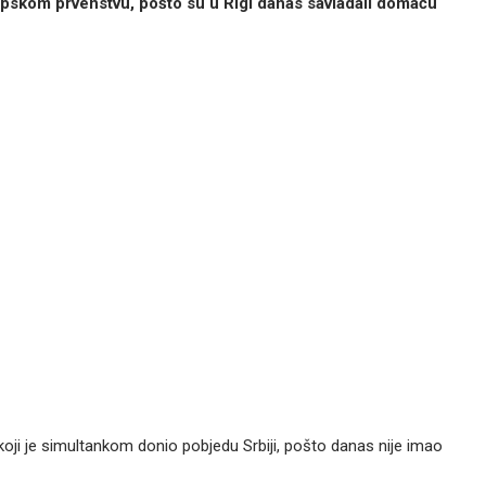
ropskom prvenstvu, pošto su u Rigi danas savladali domaću
koji je simultankom donio pobjedu Srbiji, pošto danas nije imao