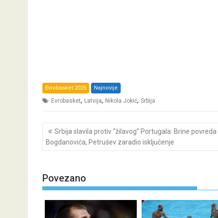
Evrobasket 2025
Najnovije
,
,
,
Evrobasket
Latvija
Nikola Jokić
Srbija
Post
Srbija slavila protiv “žilavog” Portugala: Brine povreda
navigation
Bogdanovića, Petrušev zaradio isključenje
Povezano