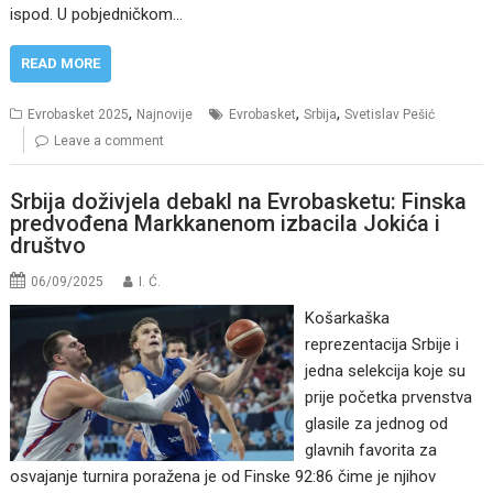
ispod. U pobjedničkom…
READ MORE
,
,
,
Evrobasket 2025
Najnovije
Evrobasket
Srbija
Svetislav Pešić
Leave a comment
Srbija doživjela debakl na Evrobasketu: Finska
predvođena Markkanenom izbacila Jokića i
društvo
06/09/2025
I. Ć.
Košarkaška
reprezentacija Srbije i
jedna selekcija koje su
prije početka prvenstva
glasile za jednog od
glavnih favorita za
osvajanje turnira poražena je od Finske 92:86 čime je njihov