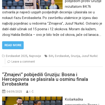
pobjedom protiv Gruzije
rezultatom 84:76
ostvarila je najveći uspjeh posljednjih decenija i plasirala se u
nokaut-fazu Evrobasketa. Po završetku utakmice je izjavu dao
najbolji pojedinac u redovima “Zmajeva”, Jusuf Nurkić. Ostvario je
dabl-dabl učinak od 15 poena i 12 skokova. Moram da kažem,
zbog Halida Bešlića – ovo je bilo teže od okova, jače od lanaca.…
READ MORE
,
,
,
,
Evrobasket 2025
Najnovije
BiH
Evrobasket
Gruzija
Jusuf Nurkić
Leave a comment
“Zmajevi” pobijedili Gruziju: Bosna i
Hercegovina se plasirala u osminu finala
Evrobasketa
04/09/2025
I. Ć.
Košarkaška
reprezentacija Bosne i