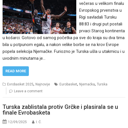
večeras u velikom finalu
Evropskog prvenstva u
Rigi savladali Tursku
88:83 i drugi put postali
prvaci Starog kontinenta
u košarci. Gotovo od samog početka pa sve do kraja su dva tima
bila u potpunom egalu, a nakon velike borbe se na krov Evrope
popela selekcija Njemačke. Furiozno je Turska ušla u utakmicu i u
uvodnim minutama je…
READ MORE
,
,
,
Evrobasket 2025
Najnovije
Eurobasket
Njemačka
Turska
Leave a comment
Turska zablistala protiv Grčke i plasirala se u
finale Evrobasketa
12/09/2025
I. Ć.