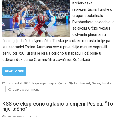
Košarkaška
reprezentacija Turske u
drugom polufinalu
Evrobasketa savladala je
selekciju Grčke 94:68 i
ostvarila plasman u
finale gdje ih čeka Njemačka. Turska je u utakmicu ušla bolje pa
su izabranici Ergina Atamana već u prve dvije minute napravili
seriju od 7:0. Turska je igrala odlično u napadu i još bolje u
odbrani dok su se Grci mučili u završnici. Košarkaši…
READ MORE
,
,
,
,
Evrobasket 2025
Najnovije
Preporučeno
Evrobasket
Grčka
Turska
Leave a comment
KSS se ekspresno oglasio o smjeni Pešića: “To
nije tačno”