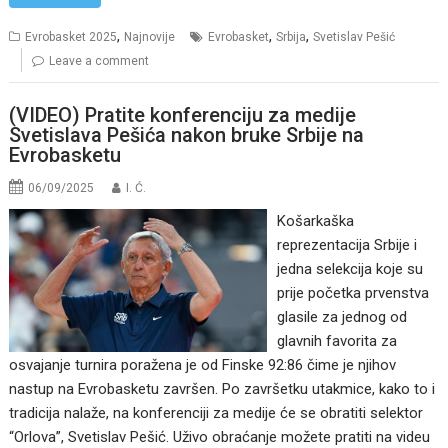
,
,
,
Evrobasket 2025
Najnovije
Evrobasket
Srbija
Svetislav Pešić
Leave a comment
(VIDEO) Pratite konferenciju za medije
Svetislava Pešića nakon bruke Srbije na
Evrobasketu
06/09/2025
I. Ć.
Košarkaška
reprezentacija Srbije i
jedna selekcija koje su
prije početka prvenstva
glasile za jednog od
glavnih favorita za
osvajanje turnira poražena je od Finske 92:86 čime je njihov
nastup na Evrobasketu završen. Po završetku utakmice, kako to i
tradicija nalaže, na konferenciji za medije će se obratiti selektor
“Orlova”, Svetislav Pešić. Uživo obraćanje možete pratiti na videu