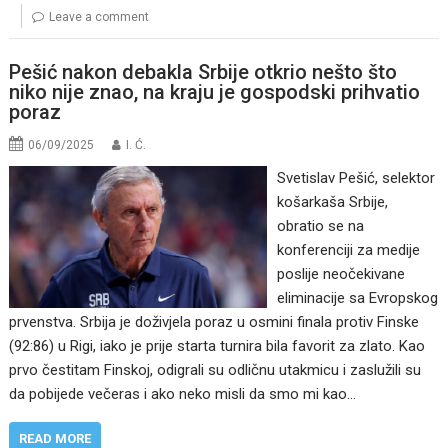
Leave a comment
Pešić nakon debakla Srbije otkrio nešto što
niko nije znao, na kraju je gospodski prihvatio
poraz
06/09/2025
I. Ć.
Svetislav Pešić, selektor
košarkaša Srbije,
obratio se na
konferenciji za medije
poslije neočekivane
eliminacije sa Evropskog
prvenstva. Srbija je doživjela poraz u osmini finala protiv Finske
(92:86) u Rigi, iako je prije starta turnira bila favorit za zlato. Kao
prvo čestitam Finskoj, odigrali su odličnu utakmicu i zaslužili su
da pobijede večeras i ako neko misli da smo mi kao…
READ MORE