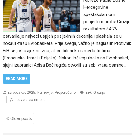
Hercegovine
spektakularnom
pobjedom protiv Gruzije
rezultatom 84:76
ostvarila je najveći uspjeh posljednjih decenija i plasirala se u
nokaut-fazu Evrobasketa. Prije svega, važno je naglasiti: Protivnik
BiH se još uvijek ne zna, ali će biti neko između tri tima
(Francuska, Izrael i Poljska). Nakon lošijeg ulaska na Evrobasket,
sjajni izabranici Adisa Bećiragića otvorili su sebi vrata osmine…
READ MORE
,
,
,
Evrobasket 2025
Najnovije
Preporučeno
BiH
Gruzija
Leave a comment
Posts
Older posts
navigation