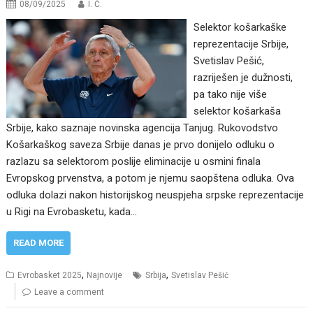
08/09/2025
I. Ć.
Selektor košarkaške
reprezentacije Srbije,
Svetislav Pešić,
razriješen je dužnosti,
pa tako nije više
selektor košarkaša
Srbije, kako saznaje novinska agencija Tanjug. Rukovodstvo
Košarkaškog saveza Srbije danas je prvo donijelo odluku o
razlazu sa selektorom poslije eliminacije u osmini finala
Evropskog prvenstva, a potom je njemu saopštena odluka. Ova
odluka dolazi nakon historijskog neuspjeha srpske reprezentacije
u Rigi na Evrobasketu, kada…
READ MORE
,
,
Evrobasket 2025
Najnovije
Srbija
Svetislav Pešić
Leave a comment