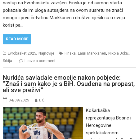
nastup na Evrobasketu završen. Finska je od samog starta
pokazala da im uloga autsajdera na ovom susretu ne znači
mnogo i prvu četvrtinu Markkanen i društvo riješili su u svoju
korist pa…
READ MORE
,
,
,
,
Evrobasket 2025
Najnovije
Finska
Lauri Markkanen
Nikola Jokić
Srbija
Leave a comment
Nurkića savladale emocije nakon pobjede:
“Znaš i sam kako je s BiH. Osuđena na propast,
ali sve preživi”
04/09/2025
I. Ć.
Košarkaška
reprezentacija Bosne i
Hercegovine
spektakularnom