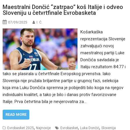
Maestralni Dončić “zatrpao” koš Italije i odveo
Sloveniju u četvrtfinale Evrobasketa
07/09/2025
I. Ć.
Košarkaška
reprezentacija Slovenije
zahvaljujući novoj
maestralnoj partiji Luke
Dončića savladala je
Italiju rezultatom 84:77 i
tako se plasirala u četvrtfinale Evropskog prvenstva. Iako
Slovenija nije pružala briljantne partije u grupnoj fazi, selekcija
koja ima Luku Dončića spremna je pobijediti bilo koga na njegov
individualni kvalitet, a tako je bilo i danas protiv favorizovane
Italije. Prva četvrtina bila je nevjerovatna za…
READ MORE
,
,
,
Evrobasket 2025
Najnovije
Evrobasket
Luka Dončić
Slovenija