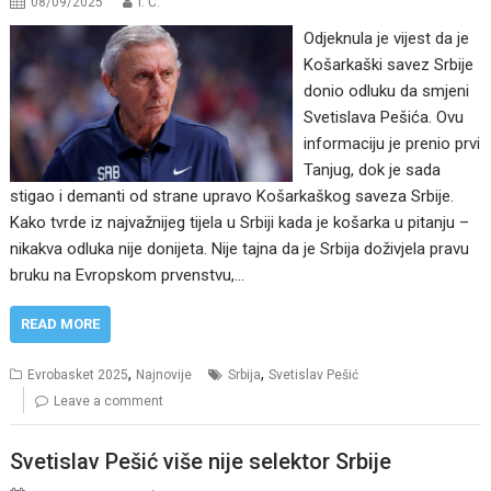
08/09/2025
I. Ć.
Odjeknula je vijest da je
Košarkaški savez Srbije
donio odluku da smjeni
Svetislava Pešića. Ovu
informaciju je prenio prvi
Tanjug, dok je sada
stigao i demanti od strane upravo Košarkaškog saveza Srbije.
Kako tvrde iz najvažnijeg tijela u Srbiji kada je košarka u pitanju –
nikakva odluka nije donijeta. Nije tajna da je Srbija doživjela pravu
bruku na Evropskom prvenstvu,…
READ MORE
,
,
Evrobasket 2025
Najnovije
Srbija
Svetislav Pešić
Leave a comment
Svetislav Pešić više nije selektor Srbije