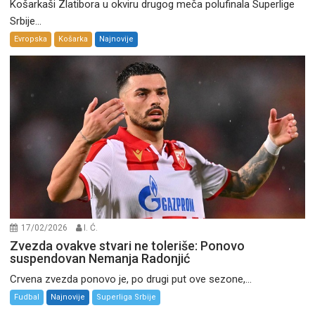
Košarkaši Zlatibora u okviru drugog meča polufinala Superlige
Srbije...
Evropska
Košarka
Najnovije
17/02/2026
I. Ć.
Zvezda ovakve stvari ne toleriše: Ponovo
suspendovan Nemanja Radonjić
Crvena zvezda ponovo je, po drugi put ove sezone,...
Fudbal
Najnovije
Superliga Srbije