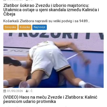
Zlatibor šokirao Zvezdu i izborio majstoricu:
Utakmica ostaje u sjeni skandala između Kalinića i
Čibeja
Košarkaši Zlatibora napravili su veliki podvig i sa 94:89...
Evropska
Košarka
Najnovije
01/05/2026
I. Ć.
(VIDEO) Haos na meču Zvezde i Zlatibora: Kalinić
pesnicom udario protivnika