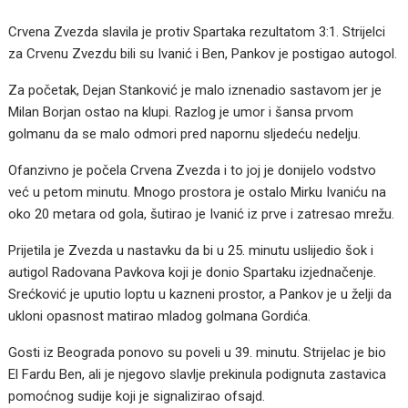
Crvena Zvezda slavila je protiv Spartaka rezultatom 3:1. Strijelci
za Crvenu Zvezdu bili su Ivanić i Ben, Pankov je postigao autogol.
Za početak, Dejan Stanković je malo iznenadio sastavom jer je
Milan Borjan ostao na klupi. Razlog je umor i šansa prvom
golmanu da se malo odmori pred napornu sljedeću nedelju.
Ofanzivno je počela Crvena Zvezda i to joj je donijelo vodstvo
već u petom minutu. Mnogo prostora je ostalo Mirku Ivaniću na
oko 20 metara od gola, šutirao je Ivanić iz prve i zatresao mrežu.
Prijetila je Zvezda u nastavku da bi u 25. minutu uslijedio šok i
autigol Radovana Pavkova koji je donio Spartaku izjednačenje.
Srećković je uputio loptu u kazneni prostor, a Pankov je u želji da
ukloni opasnost matirao mladog golmana Gordića.
Gosti iz Beograda ponovo su poveli u 39. minutu. Strijelac je bio
El Fardu Ben, ali je njegovo slavlje prekinula podignuta zastavica
pomoćnog sudije koji je signalizirao ofsajd.