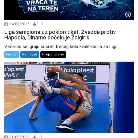
04/08/2026
E. B.
Liga šampiona uz poklon tiket: Zvezda protiv
Hapoela, Dinamo dočekuje Žalgiris
Večeras se igraju susreti trećeg kola kvalifikacija za Ligu...
Fudbal
Najnovije
Preporučeno
01/05/2026
I. Ć.