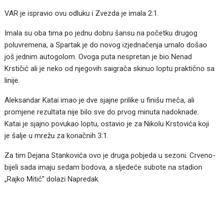
VAR je ispravio ovu odluku i Zvezda je imala 2:1.
Imala su oba tima po jednu dobru šansu na početku drugog
poluvremena, a Spartak je do novog izjednačenja umalo došao
još jednim autogolom. Ovoga puta nespretan je bio Nenad
Krstičić ali je neko od njegovih saigrača skinuo loptu praktično sa
linije.
Aleksandar Katai imao je dve sjajne prilike u finišu meča, ali
promjene rezultata nije bilo sve do prvog minuta nadoknade.
Katai je sjajno povukao loptu, ostavio je za Nikolu Krstovića koji
je šalje u mrežu za konačnih 3:1.
Za tim Dejana Stankovića ovo je druga pobjeda u sezoni. Crveno-
bijeli sada imaju sedam bodova, a sljedeće subote na stadion
„Rajko Mitić“ dolazi Napredak.