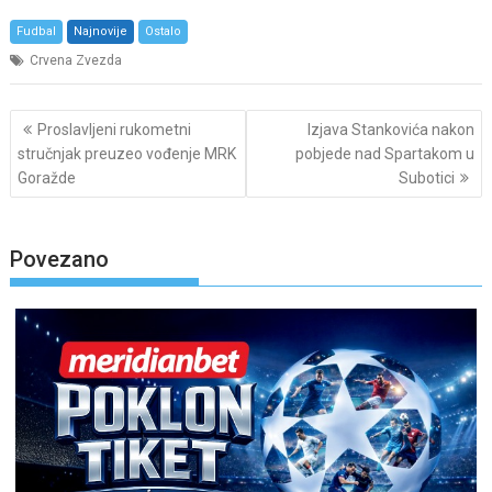
Fudbal
Najnovije
Ostalo
Crvena Zvezda
Post
Proslavljeni rukometni
Izjava Stankovića nakon
navigation
stručnjak preuzeo vođenje MRK
pobjede nad Spartakom u
Goražde
Subotici
Povezano