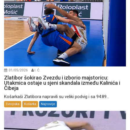
01/05/2026
I. Ć.
Zlatibor šokirao Zvezdu i izborio majstoricu:
Utakmica ostaje u sjeni skandala između Kalinića i
Čibeja
Košarkaši Zlatibora napravili su veliki podvig i sa 94:89...
Evropska
Košarka
Najnovije