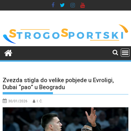
Skip
to
content
Zvezda stigla do velike pobjede u Evroligi,
Dubai “pao” u Beogradu
30/01/2026
I. Ć.