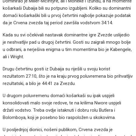
Dominirao je Miller-McIntyre, ali i Moneke i Izundu, a na momente
košarkaši Dubaija bili su potpuno izgubljeni. Koliko su dominantni
domaći košarkaški bili u prvoj četvrtini najbolje pokazuje podatak
da je Crvena zvezda taj period završila vodstvom 34:14.
Kada su svi očekivali nastavak dominantne igre Zvezde uslijedio
je neshvatljiv pad u drugoj četvrtini. Gosti su zaigrali mnogo bolje
u odbrani, a nerješiva enigma u tim momentima bio je Kabengele,
ali i Wright.
Drugu četvrtinu gosti iz Dubaija su riješili u svoju korist
rezultatom 27:10, što je na kraju prvog poluvremena bio prihvatljiv
rezultatski, a bilo je 44:41 za Zvezdu.
U drugom poluvremenu domaći košarkaši su ipak uspjeli
konsolidovati malo svoje redove, te na krilima Nwore uspjeli
držati vodstvo. Treba ovdje istaknuti i dobru rolu Butlera i
Bolomboya, koji je posebno bio raspoložen u skokovima.
U posljednjoj dionici, nošeni publikom, Crvena zvezda je