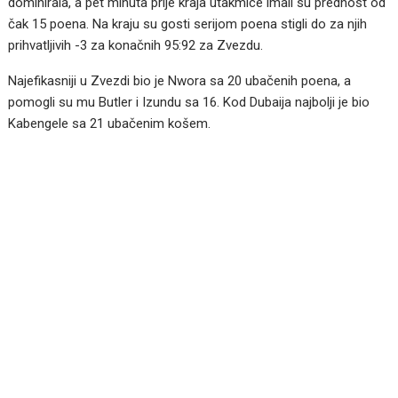
dominirala, a pet minuta prije kraja utakmice imali su prednost od
čak 15 poena. Na kraju su gosti serijom poena stigli do za njih
prihvatljivih -3 za konačnih 95:92 za Zvezdu.
Najefikasniji u Zvezdi bio je Nwora sa 20 ubačenih poena, a
pomogli su mu Butler i Izundu sa 16. Kod Dubaija najbolji je bio
Kabengele sa 21 ubačenim košem.