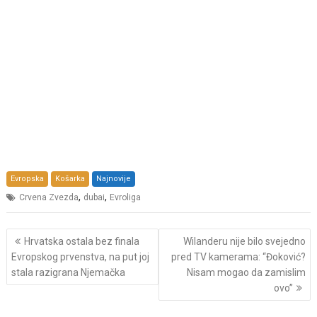
Evropska
Košarka
Najnovije
,
,
Crvena Zvezda
dubai
Evroliga
Post
Hrvatska ostala bez finala
Wilanderu nije bilo svejedno
navigation
Evropskog prvenstva, na put joj
pred TV kamerama: “Đoković?
stala razigrana Njemačka
Nisam mogao da zamislim
ovo”