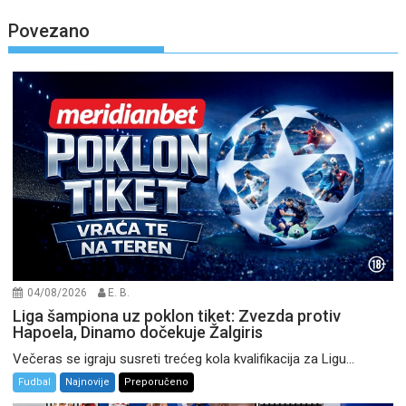
Povezano
04/08/2026
E. B.
Liga šampiona uz poklon tiket: Zvezda protiv
Hapoela, Dinamo dočekuje Žalgiris
Večeras se igraju susreti trećeg kola kvalifikacija za Ligu...
Fudbal
Najnovije
Preporučeno