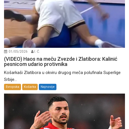
01/05/2026
I. Ć.
(VIDEO) Haos na meču Zvezde i Zlatibora: Kalinić
pesnicom udario protivnika
Košarkaši Zlatibora u okviru drugog meča polufinala Superlige
Srbije...
Evropska
Košarka
Najnovije