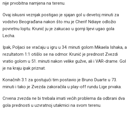
nije prvobitna namjena na terenu.
Ovaj iskusni veznjak postigao je sjajan gol u devetoj minuti za
vodstvo Beograđana nakon što mu je Cherif Ndiaye odložio
povretnu loptu. Krunić ju je zakucao u gornji lijevi ugao gola
Lecha.
Ipak, Poljaci se vraćaju u igru u 34. minuti golom Mikaela Ishaka, a
rezultatom 1:1 otišlo se na odmor. Krunić je prednost Zvezdi
vratio golom u 51. minuti nakon velike gužve, ali i VAR-drame. Gol
je na kraju ipak priznat.
Konačnih 3:1 za gostujući tim postavio je Bruno Duarte u 73.
minuti i tako je Zvezda zakoračila u play-off rundu Lige prvaka.
Crvena zvezda ne bi trebala imati većih problema da odbrani dva
gola prednosti u uzvratnoj utakmici na svom terenu.