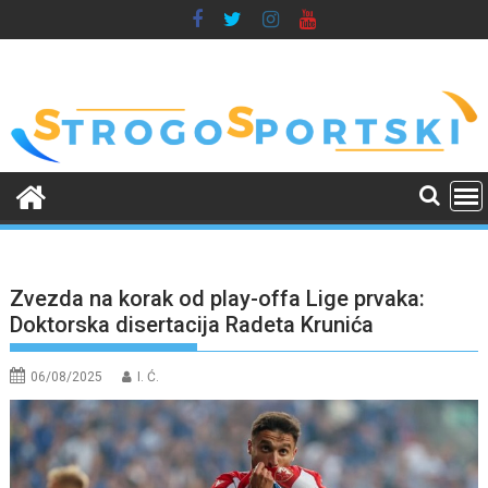
Skip
to
content
Zvezda na korak od play-offa Lige prvaka:
Doktorska disertacija Radeta Krunića
06/08/2025
I. Ć.