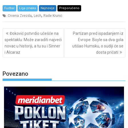
Fudbal
Liga prvaka
Najnovije
Preporučeno
,
,
Crvena Zvezda
Lech
Rade Krunić
Post
Đoković potvrdio učešće na
Partizan pred ispadanjem iz
navigation
spektaklu: Može zaraditi najveći
Evrope: Boyle sa dva gola
novac u historiji, a tu su i Sinner
utišao Humsku, o sudiji će se
i Alcaraz
dosta pričati
Povezano