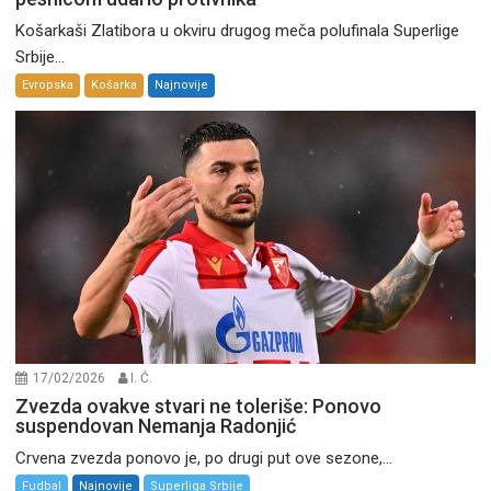
Košarkaši Zlatibora u okviru drugog meča polufinala Superlige
Srbije...
Evropska
Košarka
Najnovije
17/02/2026
I. Ć.
Zvezda ovakve stvari ne toleriše: Ponovo
suspendovan Nemanja Radonjić
Crvena zvezda ponovo je, po drugi put ove sezone,...
Fudbal
Najnovije
Superliga Srbije