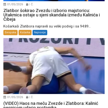
01/05/2026
I. Ć.
Zlatibor šokirao Zvezdu i izborio majstoricu:
Utakmica ostaje u sjeni skandala između Kalinića i
Čibeja
Košarkaši Zlatibora napravili su veliki podvig i sa 94:89...
Evropska
Košarka
Najnovije
01/05/2026
I. Ć.
(VIDEO) Haos na meču Zvezde i Zlatibora: Kalinić
pesnicom udario protivnika