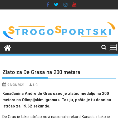
Skip
to
content
Zlato za De Grasa na 200 metara
04/08/2021
I. Ć.
Kanađanina Andre de Gras uzeo je zlatnu medalju na 200
metara na Olimpijskim igrama u Tokiju, pošto je tu deonicu
istrčao za 19,62 sekunde.
De Gras je tako istrčao novi nacionalni rekord Kanade, i tako je