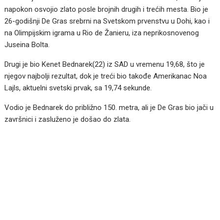
napokon osvojio zlato posle brojnih drugih i trećih mesta. Bio je
26-godišnji De Gras srebrni na Svetskom prvenstvu u Dohi, kao i
na Olimpijskim igrama u Rio de Žanieru, iza neprikosnovenog
Juseina Bolta.
Drugi je bio Kenet Bednarek(22) iz SAD u vremenu 19,68, što je
njegov najbolji rezultat, dok je treći bio takođe Amerikanac Noa
Lajls, aktuelni svetski prvak, sa 19,74 sekunde.
Vodio je Bednarek do približno 150. metra, ali je De Gras bio jači u
završnici i zasluženo je došao do zlata.