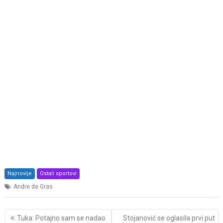
Najnovije
Ostali sportovi
Andre de Gras
Post
Tuka: Potajno sam se nadao
Stojanović se oglasila prvi put