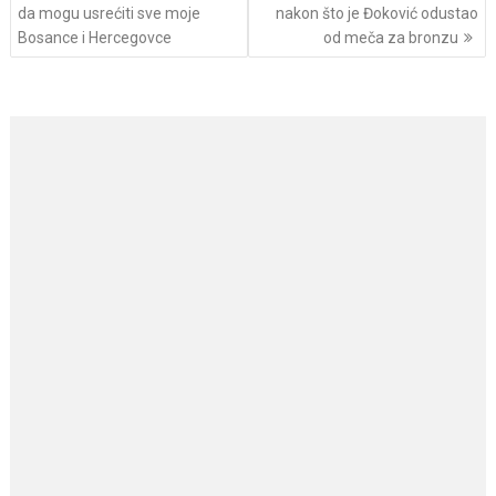
navigation
da mogu usrećiti sve moje
nakon što je Đoković odustao
Bosance i Hercegovce
od meča za bronzu