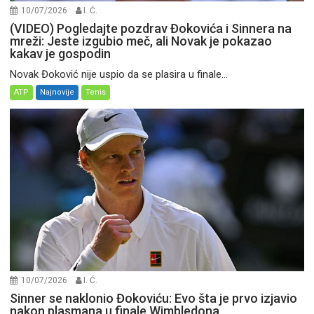
10/07/2026
I. Ć.
(VIDEO) Pogledajte pozdrav Đokovića i Sinnera na
mreži: Jeste izgubio meč, ali Novak je pokazao
kakav je gospodin
Novak Đoković nije uspio da se plasira u finale...
ATP
Najnovije
Tenis
10/07/2026
I. Ć.
Sinner se naklonio Đokoviću: Evo šta je prvo izjavio
nakon plasmana u finale Wimbledona