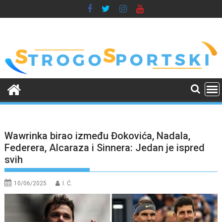
Skip
to
content
Wawrinka birao između Đokovića, Nadala,
Federera, Alcaraza i Sinnera: Jedan je ispred
svih
10/06/2025
I. Ć.