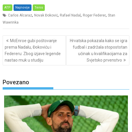
ATP
Najnovije
Tenis
,
,
,
,
Carlos Alcaraz
Novak Đoković
Rafael Nadal
Roger Federer
Stan
Wawrinka
Post
McEnroe gubi poštovanje
Hrvatska pokazala kako se igra
navigation
prema Nadalu, Đokoviću i
fudbal i zadržala stopostotan
Federeru: Zbog izjave legende
učinak u kvalifikacijama za
nastao muk u studiju
Svjetsko prvenstvo
Povezano