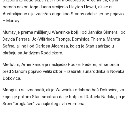
odmah nakon toga Juana smijenio Lleyton Hewitt, ali se ni
Australijanac nije zadržao dugo kao Stanov odabir, jer se pojavio
– Murray.
Murray je prema mišljenju Wawrinke bolji i od Jannika Sinnera i od
Davida Ferrera, Jo-Wilfrieda Tsonge, Dominica Thiema, Marata
Safina, ali ne i od Carlosa Alcaraza, kojeg je Stan zadržao u
okršaju sa Andyjem Roddickom.
Međutim, Amerikanca je naslijedio Rodžer Federer, ali se onda
pred Stanom pojavio veliki izbor – izabrati sunarodnika ili Novaka
Đokovića.
Mnogi su se iznenadili, ali je Wawrinka odabrao baš Đokovića, za
kojeg je potom Stan smatrao da je bolji i od Rafaela Nadala, pa je
Srbin “proglašen” za najboljeg svih vremena.