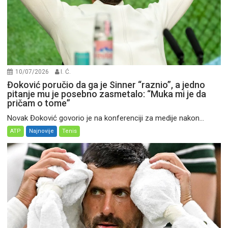
10/07/2026
I. Ć.
Đoković poručio da ga je Sinner “raznio”, a jedno
pitanje mu je posebno zasmetalo: “Muka mi je da
pričam o tome”
Novak Đoković govorio je na konferenciji za medije nakon...
ATP
Najnovije
Tenis