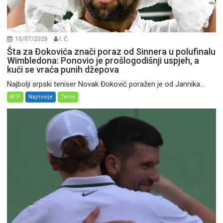
10/07/2026
I. Ć.
Šta za Đokovića znači poraz od Sinnera u polufinalu
Wimbledona: Ponovio je prošlogodišnji uspjeh, a
kući se vraća punih džepova
Najbolji srpski teniser Novak Đoković poražen je od Jannika...
ATP
Najnovije
Tenis