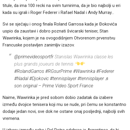
titule, da ima 100 recki na svim turnirima, da je bio najbolji u eri
kada su igrali i Roger Federer i Rafael Nadal i Andy Murray…
Svi se sjećaju i onog finala Roland Garrosa kada je Đokovića
uspio da zaustavi i dobro poznati švicarski teniser, Stan
Wawrinka, kojem je na ovogodišnjem Otvorenom prvenstvu
Francuske postavljen zanimljiv izazov.
@primevideosportfr
Stanislas Wawrinka classe les
plus grands joueurs de tennis
#RolandGarros
#RGsurPrime
#Wawrinka
#Federer
#Nadal
#Djokovic
#tennisplayer
#tennisplayer
♬
son original – Prime Video Sport France
Naime, Wawrinka je pred sobom dobio zadatak da izabere
između dvojice tenisera koji mu se nude, pri čemu se konstantno
dodaje jedan novi, sve dok ne ostane onaj posljednji, najbolji svih
vremena.
U izboru između sebe i Del Potra odabrao je Argentinca, da bi