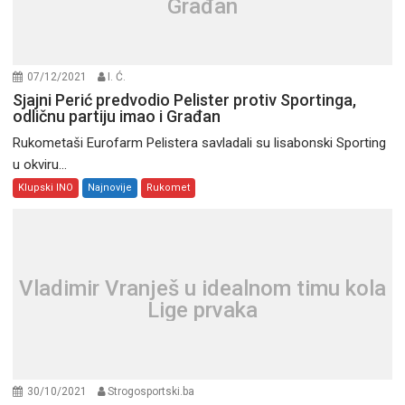
Građan
07/12/2021
I. Ć.
Sjajni Perić predvodio Pelister protiv Sportinga,
odličnu partiju imao i Građan
Rukometaši Eurofarm Pelistera savladali su lisabonski Sporting
u okviru...
Klupski INO
Najnovije
Rukomet
Vladimir Vranješ u idealnom timu kola
Lige prvaka
30/10/2021
Strogosportski.ba