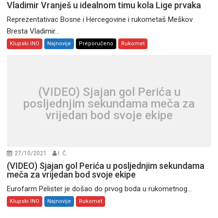
Vladimir Vranješ u idealnom timu kola Lige prvaka
Reprezentativac Bosne i Hercegovine i rukometaš Meškov
Bresta Vladimir...
Klupski INO
Najnovije
Preporučeno
Rukomet
(VIDEO) Sjajan gol Perića u
posljednjim sekundama meča za
vrijedan bod svoje ekipe
27/10/2021
I. Ć.
(VIDEO) Sjajan gol Perića u posljednjim sekundama
meča za vrijedan bod svoje ekipe
Eurofarm Pelister je došao do prvog boda u rukometnog...
Klupski INO
Najnovije
Rukomet