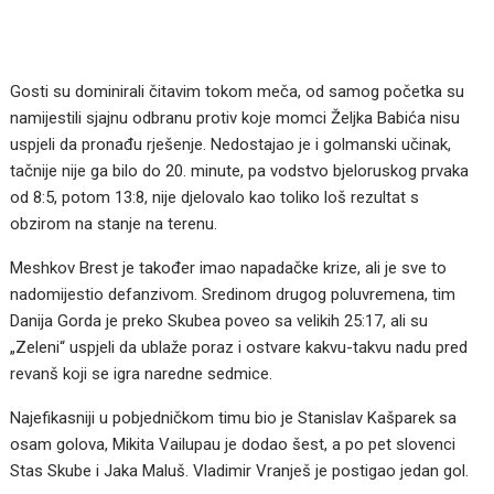
Gosti su dominirali čitavim tokom meča, od samog početka su
namijestili sjajnu odbranu protiv koje momci Željka Babića nisu
uspjeli da pronađu rješenje. Nedostajao je i golmanski učinak,
tačnije nije ga bilo do 20. minute, pa vodstvo bjeloruskog prvaka
od 8:5, potom 13:8, nije djelovalo kao toliko loš rezultat s
obzirom na stanje na terenu.
Meshkov Brest je također imao napadačke krize, ali je sve to
nadomijestio defanzivom. Sredinom drugog poluvremena, tim
Danija Gorda je preko Skubea poveo sa velikih 25:17, ali su
„Zeleni“ uspjeli da ublaže poraz i ostvare kakvu-takvu nadu pred
revanš koji se igra naredne sedmice.
Najefikasniji u pobjedničkom timu bio je Stanislav Kašparek sa
osam golova, Mikita Vailupau je dodao šest, a po pet slovenci
Stas Skube i Jaka Maluš. Vladimir Vranješ je postigao jedan gol.