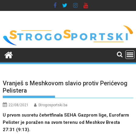
Skip
to
content
Vranješ s Meshkovom slavio protiv Perićevog
Pelistera
22/08/2021
Strogosportski.ba
U prvom susretu četvrtfinala SEHA Gazprom lige, Eurofarm
Pelister je poražen na svom terenu od Meshkov Bresta
27:31 (9:13).