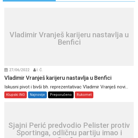
Vladimir Vranješ karijeru nastavlja u
Benfici
27/06/2022
I. Ć.
Vladimir Vranješ karijeru nastavlja u Benfici
Iskusni pivot i bivši bh. reprezentativac Vladimir Vranješ novi...
Klupski INO
Najnovije
Preporučeno
Rukomet
Sjajni Perić predvodio Pelister protiv
Sportinga, odličnu partiju imao i