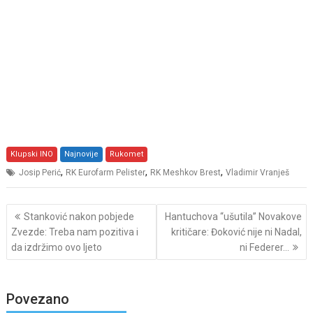
Klupski INO
Najnovije
Rukomet
,
,
,
Josip Perić
RK Eurofarm Pelister
RK Meshkov Brest
Vladimir Vranješ
Post
Stanković nakon pobjede
Hantuchova “ušutila” Novakove
navigation
Zvezde: Treba nam pozitiva i
kritičare: Đoković nije ni Nadal,
da izdržimo ovo ljeto
ni Federer…
Povezano