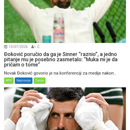
10/07/2026
I. Ć.
Đoković poručio da ga je Sinner “raznio”, a jedno
pitanje mu je posebno zasmetalo: “Muka mi je da
pričam o tome”
Novak Đoković govorio je na konferenciji za medije nakon...
ATP
Najnovije
Tenis