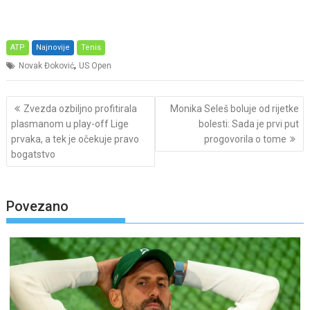
ATP
Najnovije
Tenis
,
Novak Đoković
US Open
Post
Zvezda ozbiljno profitirala
Monika Seleš boluje od rijetke
navigation
plasmanom u play-off Lige
bolesti: Sada je prvi put
prvaka, a tek je očekuje pravo
progovorila o tome
bogatstvo
Povezano