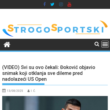
Skip
to
content
(VIDEO) Svi su ovo čekali: Đoković objavio
snimak koji otklanja sve dileme pred
nadolazeći US Open
13/08/2025
I. Ć.