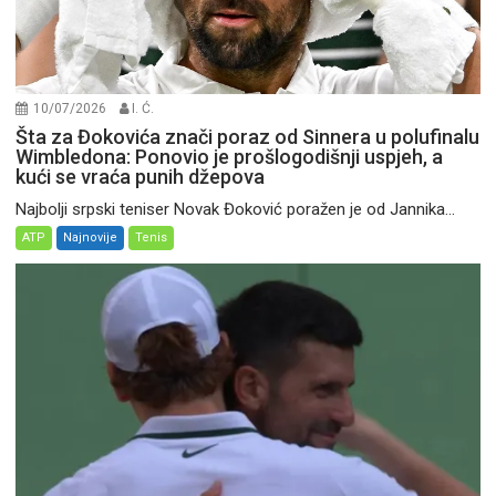
10/07/2026
I. Ć.
Šta za Đokovića znači poraz od Sinnera u polufinalu
Wimbledona: Ponovio je prošlogodišnji uspjeh, a
kući se vraća punih džepova
Najbolji srpski teniser Novak Đoković poražen je od Jannika...
ATP
Najnovije
Tenis