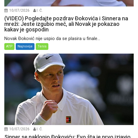
10/07/2026
I. Ć.
(VIDEO) Pogledajte pozdrav Đokovića i Sinnera na
mreži: Jeste izgubio meč, ali Novak je pokazao
kakav je gospodin
Novak Đoković nije uspio da se plasira u finale...
ATP
Najnovije
Tenis
10/07/2026
I. Ć.
Sinner se naklonio Đokoviću: Evo šta je prvo izjavio