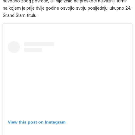
navodno zbog povrede, ali nije želio da preskoči najvažniji turnir
na kojem je prije dvije godine osvojio svoju posljednju, ukupno 24.
Grand Slam titulu.
View this post on Instagram