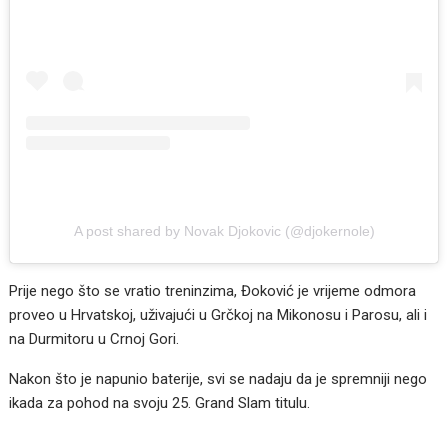
A post shared by Novak Djokovic (@djokernole)
Prije nego što se vratio treninzima, Đoković je vrijeme odmora
proveo u Hrvatskoj, uživajući u Grčkoj na Mikonosu i Parosu, ali i
na Durmitoru u Crnoj Gori.
Nakon što je napunio baterije, svi se nadaju da je spremniji nego
ikada za pohod na svoju 25. Grand Slam titulu.