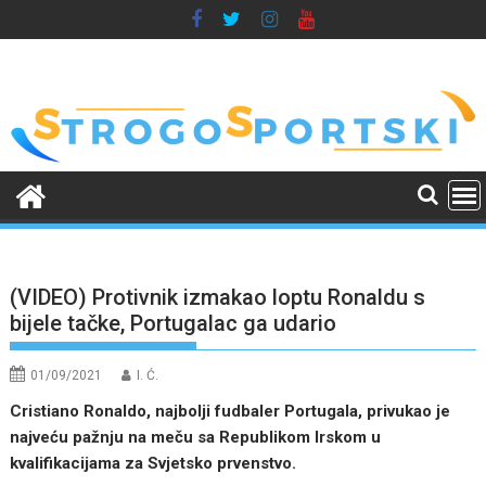
Skip
to
content
(VIDEO) Protivnik izmakao loptu Ronaldu s
bijele tačke, Portugalac ga udario
01/09/2021
I. Ć.
Cristiano Ronaldo, najbolji fudbaler Portugala, privukao je
najveću pažnju na meču sa Republikom Irskom u
kvalifikacijama za Svjetsko prvenstvo.