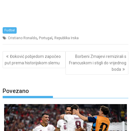
Fudbal
,
,
Cristiano Ronaldo
Portugal
Republika Irska
Post
Đoković pobjedom započeo
Borbeni Zmajevi remizirali s
navigation
put prema historijskom slemu
Francuskom i stigli do vrijednog
boda
Povezano