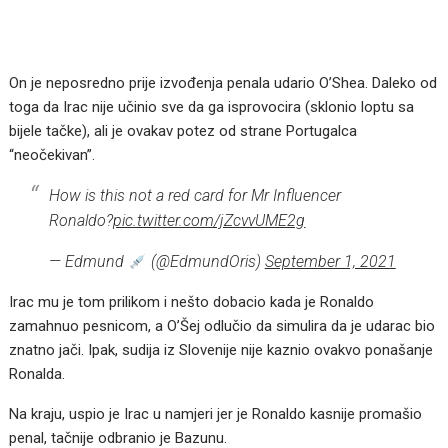
On je neposredno prije izvođenja penala udario O’Shea. Daleko od
toga da Irac nije učinio sve da ga isprovocira (sklonio loptu sa
bijele tačke), ali je ovakav potez od strane Portugalca
“neočekivan”.
How is this not a red card for Mr Influencer
Ronaldo?
pic.twitter.com/jZcvvUME2g
— Edmund
(@EdmundOris)
September 1, 2021
Irac mu je tom prilikom i nešto dobacio kada je Ronaldo
zamahnuo pesnicom, a O’Šej odlučio da simulira da je udarac bio
znatno jači. Ipak, sudija iz Slovenije nije kaznio ovakvo ponašanje
Ronalda.
Na kraju, uspio je Irac u namjeri jer je Ronaldo kasnije promašio
penal, tačnije odbranio je Bazunu.