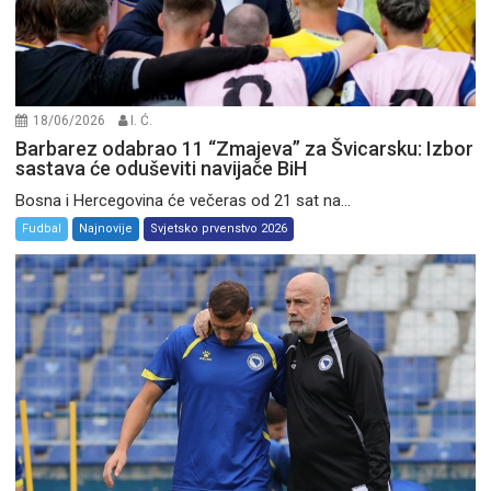
18/06/2026
I. Ć.
Barbarez odabrao 11 “Zmajeva” za Švicarsku: Izbor
sastava će oduševiti navijače BiH
Bosna i Hercegovina će večeras od 21 sat na...
Fudbal
Najnovije
Svjetsko prvenstvo 2026