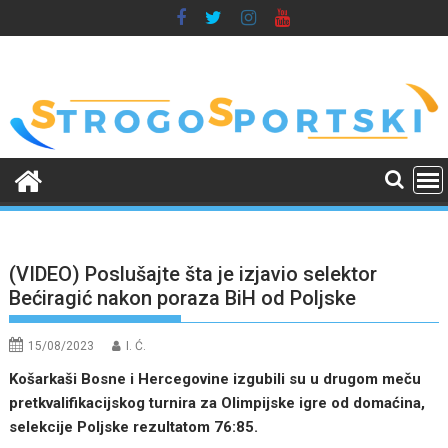
Skip
to
content
(VIDEO) Poslušajte šta je izjavio selektor
Bećiragić nakon poraza BiH od Poljske
15/08/2023
I. Ć.
Košarkaši Bosne i Hercegovine izgubili su u drugom meču
pretkvalifikacijskog turnira za Olimpijske igre od domaćina,
selekcije Poljske rezultatom 76:85.