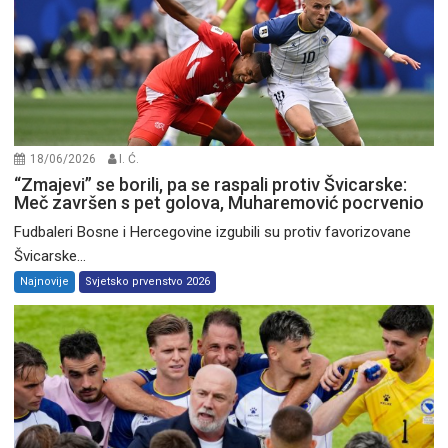
18/06/2026
I. Ć.
“Zmajevi” se borili, pa se raspali protiv Švicarske:
Meč završen s pet golova, Muharemović pocrvenio
Fudbaleri Bosne i Hercegovine izgubili su protiv favorizovane
Švicarske...
Najnovije
Svjetsko prvenstvo 2026