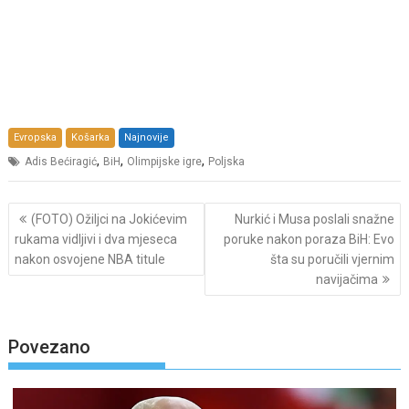
Evropska
Košarka
Najnovije
,
,
,
Adis Bećiragić
BiH
Olimpijske igre
Poljska
Post
(FOTO) Ožiljci na Jokićevim
Nurkić i Musa poslali snažne
navigation
rukama vidljivi i dva mjeseca
poruke nakon poraza BiH: Evo
nakon osvojene NBA titule
šta su poručili vjernim
navijačima
Povezano