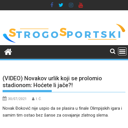
Skip
to
content
(VIDEO) Novakov urlik koji se prolomio
stadionom: Hoćete li jače?!
30/07/2021
I. Ć.
Novak Đoković nije uspio da se plasira u finale Olimpijskih igara i
samim tim ostao bez šanse za osvajanje zlatnog slema.