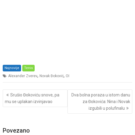
Najnovije
Tenis
,
,
Alexander Zverev
Novak Đoković
OI
Post
Srušio Đokoviću snove, pa
Dva bolna poraza u istom danu
navigation
mu se uplakan izvinjavao
za Đokovića: Nina i Novak
izgubili u polufinalu
Povezano