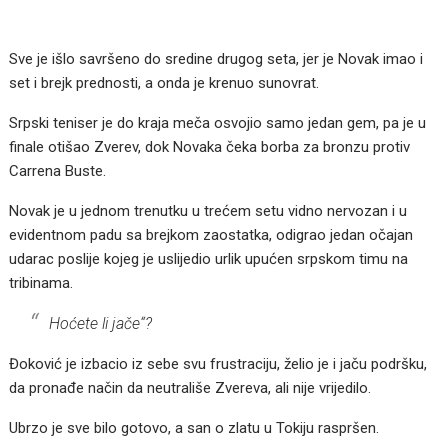
Sve je išlo savršeno do sredine drugog seta, jer je Novak imao i
set i brejk prednosti, a onda je krenuo sunovrat.
Srpski teniser je do kraja meča osvojio samo jedan gem, pa je u
finale otišao Zverev, dok Novaka čeka borba za bronzu protiv
Carrena Buste.
Novak je u jednom trenutku u trećem setu vidno nervozan i u
evidentnom padu sa brejkom zaostatka, odigrao jedan očajan
udarac poslije kojeg je uslijedio urlik upućen srpskom timu na
tribinama.
Hoćete li jače“?
Đoković je izbacio iz sebe svu frustraciju, želio je i jaču podršku,
da pronađe način da neutrališe Zvereva, ali nije vrijedilo.
Ubrzo je sve bilo gotovo, a san o zlatu u Tokiju raspršen.