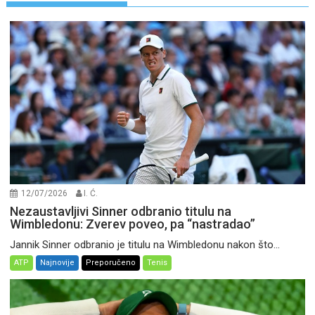
12/07/2026
I. Ć.
Nezaustavljivi Sinner odbranio titulu na
Wimbledonu: Zverev poveo, pa “nastradao”
Jannik Sinner odbranio je titulu na Wimbledonu nakon što...
ATP
Najnovije
Preporučeno
Tenis