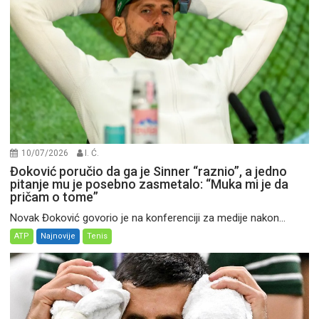
10/07/2026
I. Ć.
Đoković poručio da ga je Sinner “raznio”, a jedno
pitanje mu je posebno zasmetalo: “Muka mi je da
pričam o tome”
Novak Đoković govorio je na konferenciji za medije nakon...
ATP
Najnovije
Tenis