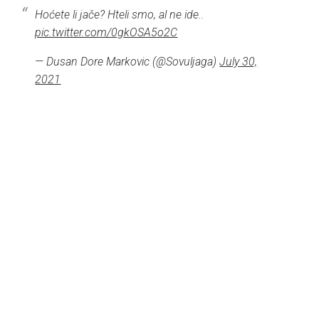
Hoćete li jače? Hteli smo, al ne ide..
pic.twitter.com/0gkOSA5o2C
— Dusan Dore Markovic (@Sovuljaga)
July 30,
2021