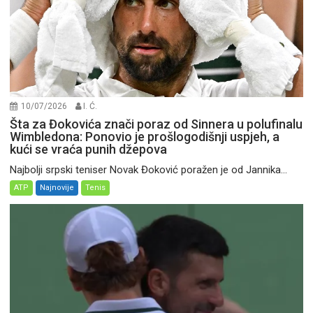
10/07/2026
I. Ć.
Šta za Đokovića znači poraz od Sinnera u polufinalu
Wimbledona: Ponovio je prošlogodišnji uspjeh, a
kući se vraća punih džepova
Najbolji srpski teniser Novak Đoković poražen je od Jannika...
ATP
Najnovije
Tenis