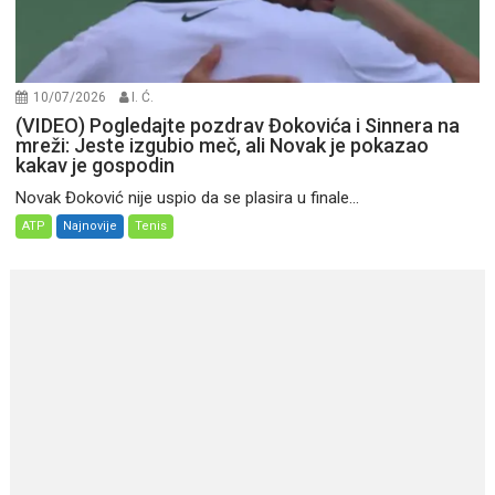
10/07/2026
I. Ć.
(VIDEO) Pogledajte pozdrav Đokovića i Sinnera na
mreži: Jeste izgubio meč, ali Novak je pokazao
kakav je gospodin
Novak Đoković nije uspio da se plasira u finale...
ATP
Najnovije
Tenis