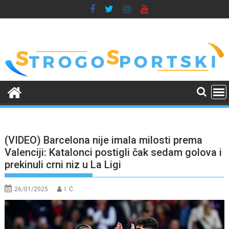
Skip
to
content
(VIDEO) Barcelona nije imala milosti prema
Valenciji: Katalonci postigli čak sedam golova i
prekinuli crni niz u La Ligi
26/01/2025
I. Ć.