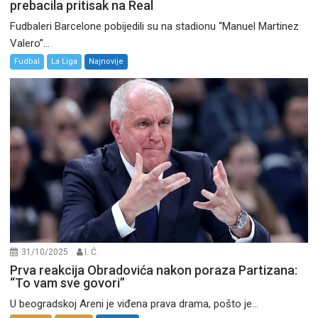
prebacila pritisak na Real
Fudbaleri Barcelone pobijedili su na stadionu “Manuel Martinez
Valero”...
Fudbal
La Liga
Najnovije
31/10/2025
I. Ć.
Prva reakcija Obradovića nakon poraza Partizana:
“To vam sve govori”
U beogradskoj Areni je viđena prava drama, pošto je...