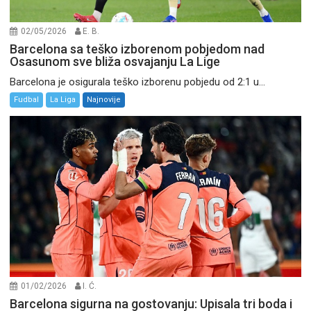
02/05/2026
E. B.
Barcelona sa teško izborenom pobjedom nad
Osasunom sve bliža osvajanju La Lige
Barcelona je osigurala teško izborenu pobjedu od 2:1 u...
Fudbal
La Liga
Najnovije
01/02/2026
I. Ć.
Barcelona sigurna na gostovanju: Upisala tri boda i