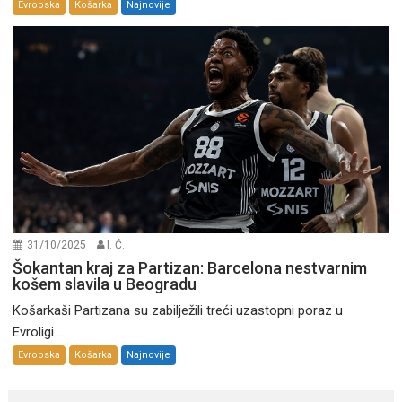
Evropska
Košarka
Najnovije
31/10/2025
I. Ć.
Šokantan kraj za Partizan: Barcelona nestvarnim
košem slavila u Beogradu
Košarkaši Partizana su zabilježili treći uzastopni poraz u
Evroligi....
Evropska
Košarka
Najnovije