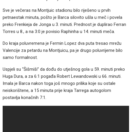
Sve je večeras na Montjuic stadionu bilo riješeno u prvih
petnaestak minuta, pošto je Barca silovito ušla u meč i povela
preko Frenkieja de Jonga u 3. minuti. Prednost je duplirao Ferran
Torres u 8., a na 3:0 je povisio Raphinha u 14. minuti meča.
Do kraja poluvremena je Fermin Lopez dva puta tresao mrežu
Valencije za petardu na Montjuicu, pa je drugo poluvrijeme bilo
samo formalnost.
Uspjeli su “Šišmiši” da dođu do utješnog gola u 59. minuti preko
Huga Dura, a za 6:1 pogađa Robert Lewandowski u 66. minuti.
Imala je Barca nakon toga još mnogo prilika koje su ostale
neiskorištene, a 15 minuta prije kraja Tarrega autogolom
postavlja konačnih 7:1.