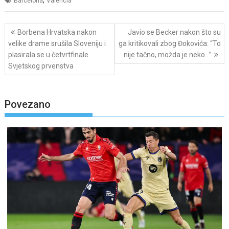
Barcelona
Valencia
Post
Borbena Hrvatska nakon
Javio se Becker nakon što su
navigation
velike drame srušila Sloveniju i
ga kritikovali zbog Đokovića: “To
plasirala se u četvrtfinale
nije tačno, možda je neko…”
Svjetskog prvenstva
Povezano