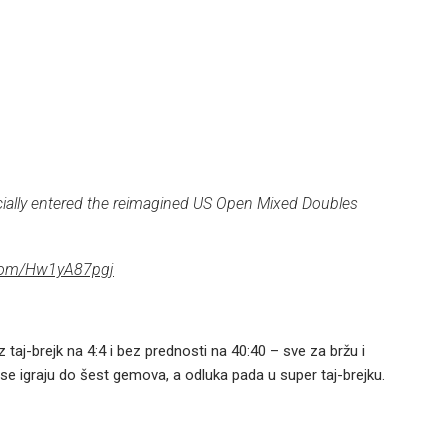
cially entered the reimagined US Open Mixed Doubles
r.com/Hw1yA87pgj
z taj-brejk na 4:4 i bez prednosti na 40:40 – sve za bržu i
 se igraju do šest gemova, a odluka pada u super taj-brejku.