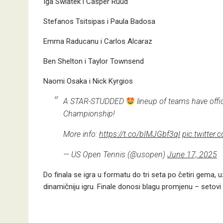
Iga Swiatek i Casper Ruud
Stefanos Tsitsipas i Paula Badosa
Emma Raducanu i Carlos Alcaraz
Ben Shelton i Taylor Townsend
Naomi Osaka i Nick Kyrgios
A STAR-STUDDED
lineup of teams have offi
Championship!
More info:
https://t.co/bIMJGbf3qI
pic.twitte
— US Open Tennis (@usopen)
June 17, 2025
Do finala se igra u formatu do tri seta po četiri gema, u
dinamičniju igru. Finale donosi blagu promjenu – setovi