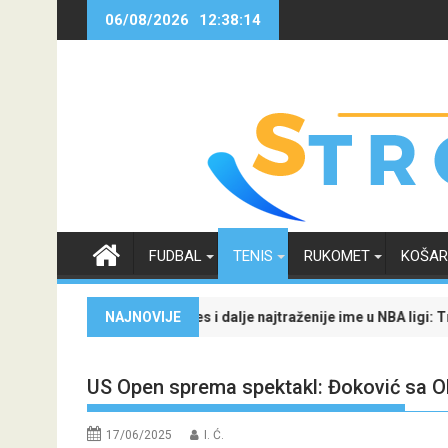
Skip
06/08/2026
12:38:15
to
content
FUDBAL
TENIS
RUKOMET
KOŠA
dočekuje Žalgiris
ron James i dalje najtraženije ime u NBA ligi: Trenutno je na raskrs
NAJNOVIJE
Evo kako j
US Open sprema spektakl: Đoković sa Olg
17/06/2025
I. Ć.