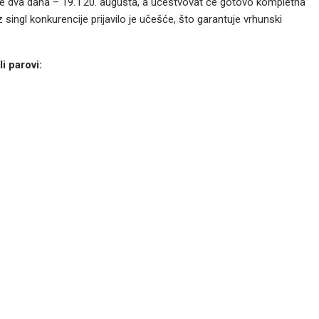
aje dva dana – 19. i 20. augusta, a učestvovat će gotovo kompletna
z singl konkurencije prijavilo je učešće, što garantuje vrhunski
i parovi: