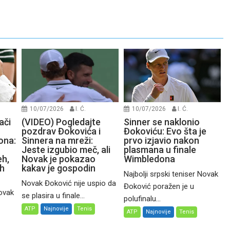
10/07/2026
I. Ć.
10/07/2026
I. Ć.
ači
(VIDEO) Pogledajte
Sinner se naklonio
pozdrav Đokovića i
Đokoviću: Evo šta je
ona:
Sinnera na mreži:
prvo izjavio nakon
Jeste izgubio meč, ali
plasmana u finale
eh,
Novak je pokazao
Wimbledona
ih
kakav je gospodin
Najbolji srpski teniser Novak
Novak Đoković nije uspio da
Đoković poražen je u
Novak
se plasira u finale...
polufinalu...
ATP
Najnovije
Tenis
ATP
Najnovije
Tenis