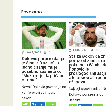
Povezano
10/07/2026
I. Ć.
10/07/2026
I. Ć.
Šta za Đokovića zn
Đoković poručio da ga
poraz od Sinnera u
je Sinner “raznio”, a
polufinalu Wimbled
jedno pitanje mu je
Ponovio je
posebno zasmetalo:
prošlogodišnji uspj
“Muka mi je da pričam
a kući se vraća pun
o tome”
džepova
Novak Đoković govorio je na
Najbolji srpski teniser 
konferenciji za medije
Đoković poražen je od
nakon...
Jannika...
ATP
Najnovije
Tenis