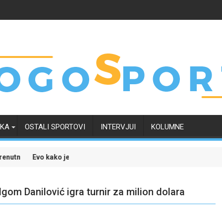
RKA
OSTALI SPORTOVI
INTERVJUI
KOLUMNE
nici, a odluka uskoro "pada"
e transfer Tarika Muharemovića uticao na njegove buduće saigrače
Evropski četvrtak 
om Danilović igra turnir za milion dolara