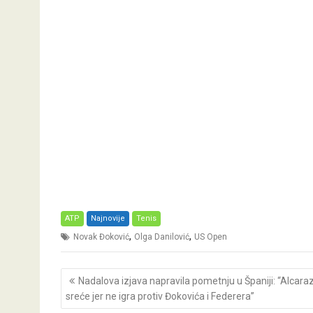
ATP
Najnovije
Tenis
,
,
Novak Đoković
Olga Danilović
US Open
Post
Nadalova izjava napravila pometnju u Španiji: “Alcara
navigation
sreće jer ne igra protiv Đokovića i Federera”