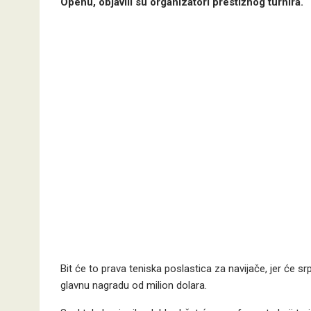
Openu, objavili su organizatori prestižnog turnira.
Bit će to prava teniska poslastica za navijače, jer će s
glavnu nagradu od milion dolara.