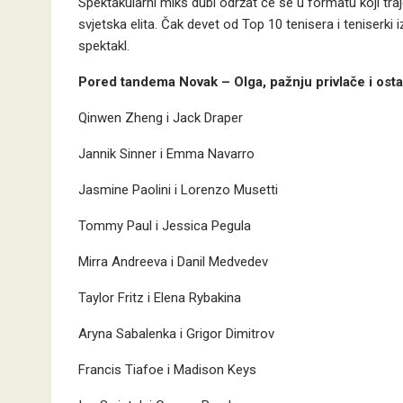
Spektakularni miks dubl održat će se u formatu koji tr
svjetska elita. Čak devet od Top 10 tenisera i teniserki i
spektakl.
Pored tandema Novak – Olga, pažnju privlače i ostal
Qinwen Zheng i Jack Draper
Jannik Sinner i Emma Navarro
Jasmine Paolini i Lorenzo Musetti
Tommy Paul i Jessica Pegula
Mirra Andreeva i Danil Medvedev
Taylor Fritz i Elena Rybakina
Aryna Sabalenka i Grigor Dimitrov
Francis Tiafoe i Madison Keys