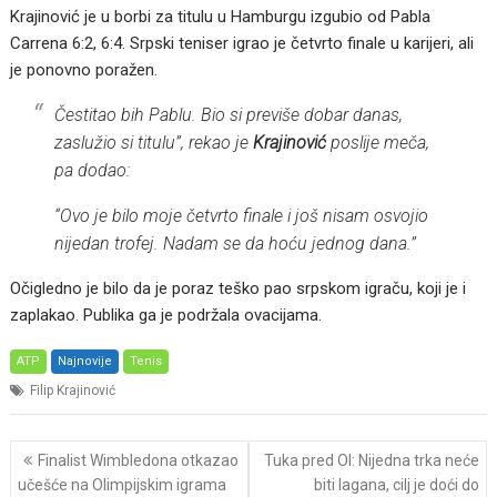
Krajinović je u borbi za titulu u Hamburgu izgubio od Pabla
Carrena 6:2, 6:4. Srpski teniser igrao je četvrto finale u karijeri, ali
je ponovno poražen.
Čestitao bih Pablu. Bio si previše dobar danas,
zaslužio si titulu”,
rekao je
Krajinović
poslije meča,
pa dodao:
“Ovo je bilo moje četvrto finale i još nisam osvojio
nijedan trofej. Nadam se da hoću jednog dana.”
Očigledno je bilo da je poraz teško pao srpskom igraču, koji je i
zaplakao. Publika ga je podržala ovacijama.
ATP
Najnovije
Tenis
Filip Krajinović
Post
Finalist Wimbledona otkazao
Tuka pred OI: Nijedna trka neće
navigation
učešće na Olimpijskim igrama
biti lagana, cilj je doći do