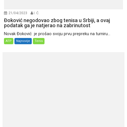
21/04/2023
I. Ć.
Đoković negodovao zbog tenisa u Srbiji, a ovaj
podatak ga je natjerao na zabrinutost
Novak Đoković je prošao svoju prvu prepreku na turniru...
ATP
Najnovije
Tenis