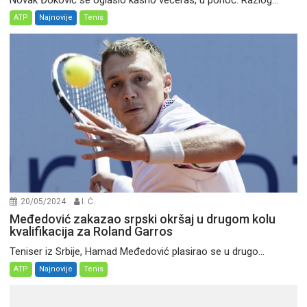
Novak Đoković se oglasio kasno večeras, u ponoć. Razlog...
ATP
Najnovije
Tenis
20/05/2024
I. Ć.
Međedović zakazao srpski okršaj u drugom kolu
kvalifikacija za Roland Garros
Teniser iz Srbije, Hamad Međedović plasirao se u drugo...
ATP
Najnovije
Tenis