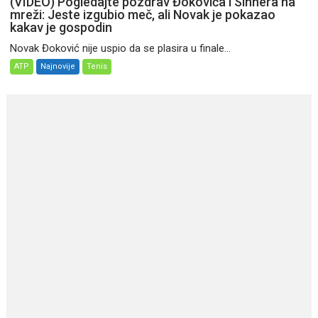
(VIDEO) Pogledajte pozdrav Đokovića i Sinnera na
mreži: Jeste izgubio meč, ali Novak je pokazao
kakav je gospodin
Novak Đoković nije uspio da se plasira u finale...
ATP
Najnovije
Tenis