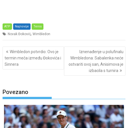
ATP
Najnovije
Tenis
,
Novak Đoković
Wimbledon
Post
Wimbledon potvrdio: Ovo je
Iznenađenje u polufinalu
navigation
termin meča između Đokovića i
Wimbledona: Sabalenka neće
Sinnera
ostvariti svoj san, Anisimova je
izbacila s turnira
Povezano