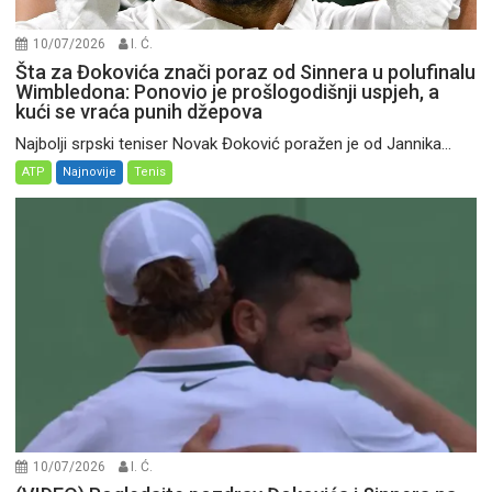
10/07/2026
I. Ć.
Šta za Đokovića znači poraz od Sinnera u polufinalu
Wimbledona: Ponovio je prošlogodišnji uspjeh, a
kući se vraća punih džepova
Najbolji srpski teniser Novak Đoković poražen je od Jannika...
ATP
Najnovije
Tenis
10/07/2026
I. Ć.