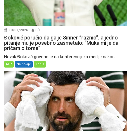
10/07/2026
I. Ć.
Đoković poručio da ga je Sinner “raznio”, a jedno
pitanje mu je posebno zasmetalo: “Muka mi je da
pričam o tome”
Novak Đoković govorio je na konferenciji za medije nakon...
ATP
Najnovije
Tenis