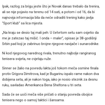
Ipak, razlog za brigu jeste što je Novak danas trebalo da trenira,
ali se nije pojavio na terenu od 14 sati, a potom i od 16, da bi
najnovija informacija bila da neće odraditi trening kako javlja
“Sport klub” sa lica mjesta.
„Na kraju se desio taj mali peh. U četvrtom setu sam osjetio da
me je zatezao taj mišić. I onda – maler”, opisao je 38-godišnji
Srbin pad koji je zabrinuo brojne njegove navijače i sunarodnike.
Ni kod njegovog narednog rivala, trenutno najbolje rangiranog
tenisera svijeta, ne cvjetaju ruže.
Sinner se žalio na povredu lakta još tokom meča osmine finala
protiv Grigora Dimitrova, kad je Bugarinu ispalo rame nakon dva
dobijena seta, ali je nakon toga, iako je nosio steznik za desnu
ruku, savladao Amerikanca Bena Sheltona u tri seta.
Sada će se uoči meča više pričati o stanju povreda obojice
tenisera nego o samoj taktici i šansama.