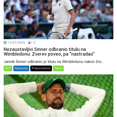
12/07/2026
I. Ć.
Nezaustavljivi Sinner odbranio titulu na
Wimbledonu: Zverev poveo, pa “nastradao”
Jannik Sinner odbranio je titulu na Wimbledonu nakon što...
ATP
Najnovije
Preporučeno
Tenis