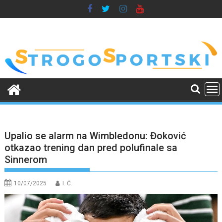
Skip
to
content
Upalio se alarm na Wimbledonu: Đoković
otkazao trening dan pred polufinale sa
Sinnerom
10/07/2025
I. Ć.