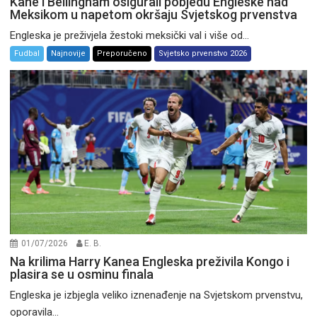
Kane i Bellingham osigurali pobjedu Engleske nad
Meksikom u napetom okršaju Svjetskog prvenstva
Engleska je preživjela žestoki meksički val i više od...
Fudbal
Najnovije
Preporučeno
Svjetsko prvenstvo 2026
01/07/2026
E. B.
Na krilima Harry Kanea Engleska preživila Kongo i
plasira se u osminu finala
Engleska je izbjegla veliko iznenađenje na Svjetskom prvenstvu,
oporavila...