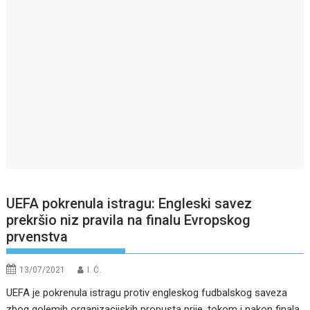
UEFA pokrenula istragu: Engleski savez
prekršio niz pravila na finalu Evropskog
prvenstva
13/07/2021
I. Ć.
UEFA je pokrenula istragu protiv engleskog fudbalskog saveza
zbog golemih organizacijskih propusta prije, tokom i nakon finala