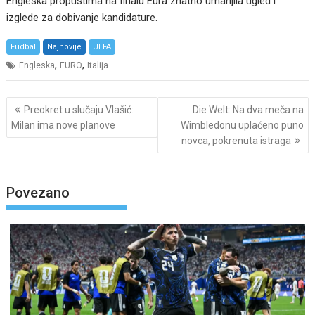
Engleska propustima na finalu Eura znatno umanjila ugled i
izglede za dobivanje kandidature.
Fudbal
Najnovije
UEFA
,
,
Engleska
EURO
Italija
Post
Preokret u slučaju Vlašić:
Die Welt: Na dva meča na
navigation
Milan ima nove planove
Wimbledonu uplaćeno puno
novca, pokrenuta istraga
Povezano