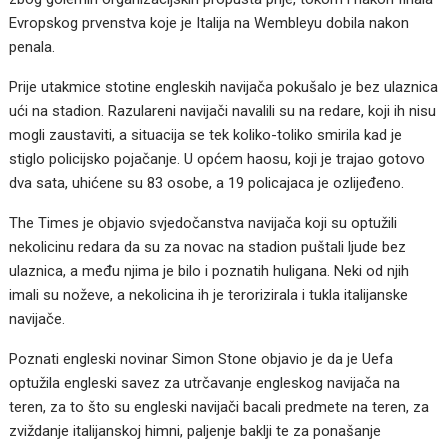
Evropskog prvenstva koje je Italija na Wembleyu dobila nakon
penala.
Prije utakmice stotine engleskih navijača pokušalo je bez ulaznica
ući na stadion. Razulareni navijači navalili su na redare, koji ih nisu
mogli zaustaviti, a situacija se tek koliko-toliko smirila kad je
stiglo policijsko pojačanje. U općem haosu, koji je trajao gotovo
dva sata, uhićene su 83 osobe, a 19 policajaca je ozlijeđeno.
The Times je objavio svjedočanstva navijača koji su optužili
nekolicinu redara da su za novac na stadion puštali ljude bez
ulaznica, a među njima je bilo i poznatih huligana. Neki od njih
imali su noževe, a nekolicina ih je terorizirala i tukla italijanske
navijače.
Poznati engleski novinar Simon Stone objavio je da je Uefa
optužila engleski savez za utrčavanje engleskog navijača na
teren, za to što su engleski navijači bacali predmete na teren, za
zviždanje italijanskoj himni, paljenje baklji te za ponašanje