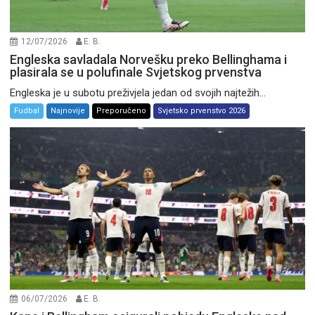
12/07/2026
E. B.
Engleska savladala Norvešku preko Bellinghama i
plasirala se u polufinale Svjetskog prvenstva
Engleska je u subotu preživjela jedan od svojih najtežih...
Fudbal
Najnovije
Preporučeno
Svjetsko prvenstvo 2026
06/07/2026
E. B.