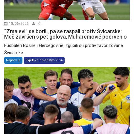
18/06/2026
I. Ć.
“Zmajevi” se borili, pa se raspali protiv Švicarske:
Meč završen s pet golova, Muharemović pocrvenio
Fudbaleri Bosne i Hercegovine izgubili su protiv favorizovane
Švicarske...
Najnovije
Svjetsko prvenstvo 2026