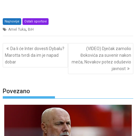
Najnovije
Ostali sportovi
,
Amel Tuka
BiH
Post
Da li će Inter dovesti Dybalu?
(VIDEO) Dječak zamolio
navigation
Marotta tvrdi da im je napad
Đokovića za suvenir nakon
dobar
meča, Novakov potez oduševio
javnost
Povezano