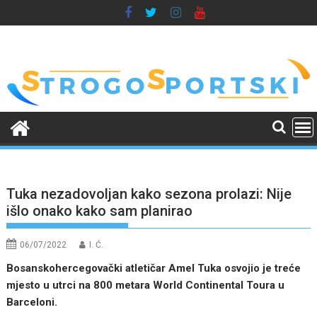
Skip
to
content
Tuka nezadovoljan kako sezona prolazi: Nije
išlo onako kako sam planirao
06/07/2022
I. Ć.
Bosanskohercegovački atletičar Amel Tuka osvojio je treće
mjesto u utrci na 800 metara World Continental Toura u
Barceloni.