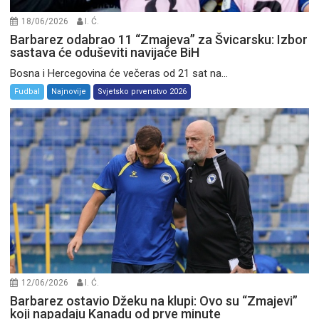
18/06/2026
I. Ć.
Barbarez odabrao 11 “Zmajeva” za Švicarsku: Izbor
sastava će oduševiti navijače BiH
Bosna i Hercegovina će večeras od 21 sat na...
Fudbal
Najnovije
Svjetsko prvenstvo 2026
12/06/2026
I. Ć.
Barbarez ostavio Džeku na klupi: Ovo su “Zmajevi”
koji napadaju Kanadu od prve minute