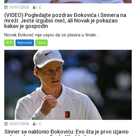
10/07/2026
I. Ć.
(VIDEO) Pogledajte pozdrav Đokovića i Sinnera na
mreži: Jeste izgubio meč, ali Novak je pokazao
kakav je gospodin
Novak Đoković nije uspio da se plasira u finale...
ATP
Najnovije
Tenis
10/07/2026
I. Ć.
Sinner se naklonio Đokoviću: Evo šta je prvo izjavio