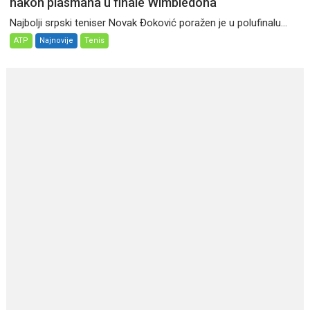
nakon plasmana u finale Wimbledona
Najbolji srpski teniser Novak Đoković poražen je u polufinalu...
ATP
Najnovije
Tenis