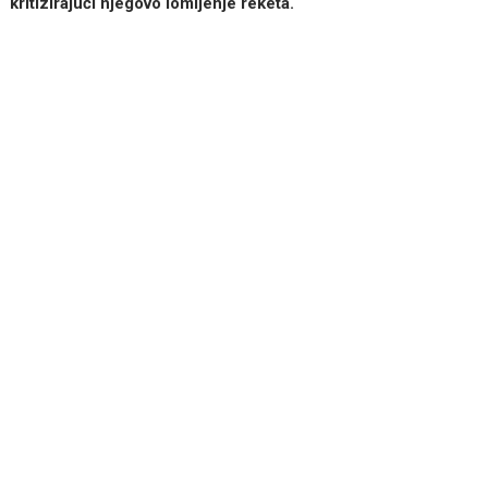
kritizirajući njegovo lomljenje reketa.