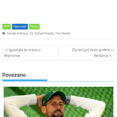
ATP
Najnovije
Tenis
,
,
,
Novak Đoković
OI
Rafael Nadal
Toni Nadal
Post
Iguodala se vraća u
Durant još četiri godine u
navigation
Warriorse
Netsima
Povezano