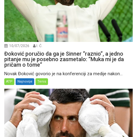
10/07/2026
I. Ć.
Đoković poručio da ga je Sinner “raznio”, a jedno
pitanje mu je posebno zasmetalo: “Muka mi je da
pričam o tome”
Novak Đoković govorio je na konferenciji za medije nakon...
ATP
Najnovije
Tenis