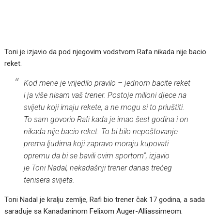
Toni je izjavio da pod njegovim vodstvom Rafa nikada nije bacio
reket.
Kod mene je vrijedilo pravilo – jednom bacite reket
i ja više nisam vaš trener. Postoje milioni djece na
svijetu koji imaju rekete, a ne mogu si to priuštiti.
To sam govorio Rafi kada je imao šest godina i on
nikada nije bacio reket. To bi bilo nepoštovanje
prema ljudima koji zapravo moraju kupovati
opremu da bi se bavili ovim sportom
“, izjavio
je Toni Nadal, nekadašnji trener danas trećeg
tenisera svijeta.
Toni Nadal je kralju zemlje, Rafi bio trener čak 17 godina, a sada
sarađuje sa Kanađaninom Felixom Auger-Alliassimeom.