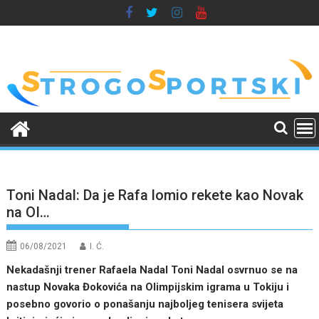
Skip
to
content
Toni Nadal: Da je Rafa lomio rekete kao Novak
na OI…
06/08/2021
I. Ć.
Nekadašnji trener Rafaela Nadal Toni Nadal osvrnuo se na
nastup Novaka Đokovića na Olimpijskim igrama u Tokiju i
posebno govorio o ponašanju najboljeg tenisera svijeta