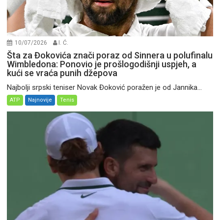
10/07/2026
I. Ć.
Šta za Đokovića znači poraz od Sinnera u polufinalu
Wimbledona: Ponovio je prošlogodišnji uspjeh, a
kući se vraća punih džepova
Najbolji srpski teniser Novak Đoković poražen je od Jannika...
ATP
Najnovije
Tenis