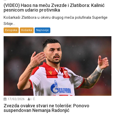
(VIDEO) Haos na meču Zvezde i Zlatibora: Kalinić
pesnicom udario protivnika
Košarkaši Zlatibora u okviru drugog meča polufinala Superlige
Srbije...
Evropska
Košarka
Najnovije
17/02/2026
I. Ć.
Zvezda ovakve stvari ne toleriše: Ponovo
suspendovan Nemanja Radonjić