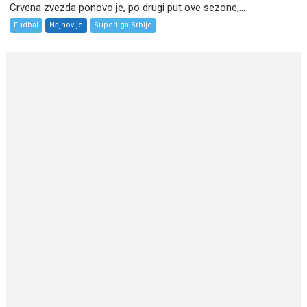
Crvena zvezda ponovo je, po drugi put ove sezone,...
Fudbal
Najnovije
Superliga Srbije