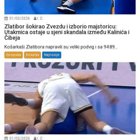
01/05/2026
I. Ć.
Zlatibor šokirao Zvezdu i izborio majstoricu:
Utakmica ostaje u sjeni skandala između Kalinića i
Čibeja
Košarkaši Zlatibora napravili su veliki podvig i sa 94:89...
Evropska
Košarka
Najnovije
01/05/2026
I. Ć.