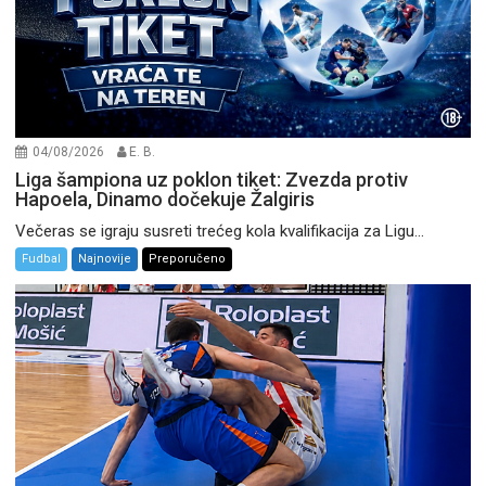
04/08/2026
E. B.
Liga šampiona uz poklon tiket: Zvezda protiv
Hapoela, Dinamo dočekuje Žalgiris
Večeras se igraju susreti trećeg kola kvalifikacija za Ligu...
Fudbal
Najnovije
Preporučeno