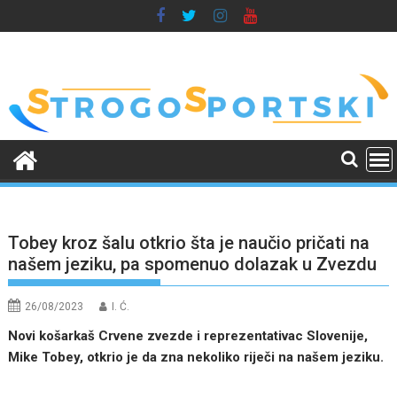
Skip
to
content
Tobey kroz šalu otkrio šta je naučio pričati na
našem jeziku, pa spomenuo dolazak u Zvezdu
26/08/2023
I. Ć.
Novi košarkaš Crvene zvezde i reprezentativac Slovenije,
Mike Tobey, otkrio je da zna nekoliko riječi na našem jeziku.