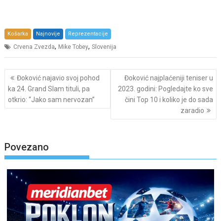
Košarka
Najnovije
Reprezentacije
,
,
Crvena Zvezda
Mike Tobey
Slovenija
Post
Đoković najavio svoj pohod
Đoković najplaćeniji teniser u
navigation
ka 24. Grand Slam tituli, pa
2023. godini: Pogledajte ko sve
otkrio: “Jako sam nervozan”
čini Top 10 i koliko je do sada
zaradio
Povezano