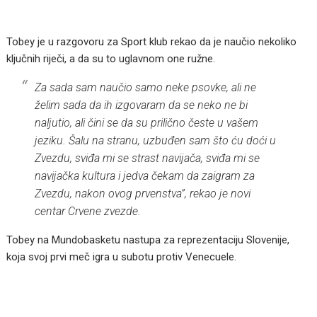
Tobey je u razgovoru za Sport klub rekao da je naučio nekoliko
ključnih riječi, a da su to uglavnom one ružne.
Za sada sam naučio samo neke psovke, ali ne
želim sada da ih izgovaram da se neko ne bi
naljutio, ali čini se da su prilično česte u vašem
jeziku. Šalu na stranu, uzbuđen sam što ću doći u
Zvezdu, sviđa mi se strast navijača, sviđa mi se
navijačka kultura i jedva čekam da zaigram za
Zvezdu, nakon ovog prvenstva”, rekao je novi
centar Crvene zvezde.
Tobey na Mundobasketu nastupa za reprezentaciju Slovenije,
koja svoj prvi meč igra u subotu protiv Venecuele.