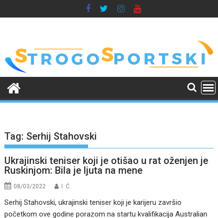
Skip
to
content
Tag:
Serhij Stahovski
Ukrajinski teniser koji je otišao u rat oženjen je
Ruskinjom: Bila je ljuta na mene
08/03/2022
I. Ć.
Serhij Stahovski, ukrajinski teniser koji je karijeru završio
početkom ove godine porazom na startu kvalifikacija Australian