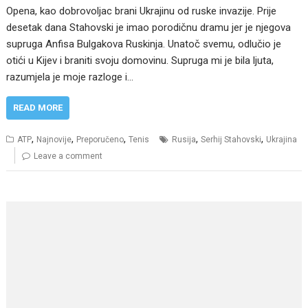
Opena, kao dobrovoljac brani Ukrajinu od ruske invazije. Prije
desetak dana Stahovski je imao porodičnu dramu jer je njegova
supruga Anfisa Bulgakova Ruskinja. Unatoč svemu, odlučio je
otići u Kijev i braniti svoju domovinu. Supruga mi je bila ljuta,
razumjela je moje razloge i…
READ MORE
,
,
,
,
,
ATP
Najnovije
Preporučeno
Tenis
Rusija
Serhij Stahovski
Ukrajina
Leave a comment