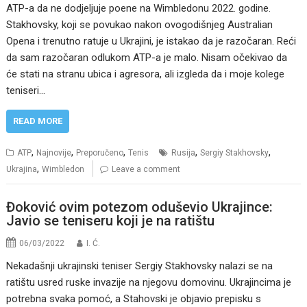
ATP-a da ne dodjeljuje poene na Wimbledonu 2022. godine.
Stakhovsky, koji se povukao nakon ovogodišnjeg Australian
Opena i trenutno ratuje u Ukrajini, je istakao da je razočaran. Reći
da sam razočaran odlukom ATP-a je malo. Nisam očekivao da
će stati na stranu ubica i agresora, ali izgleda da i moje kolege
teniseri…
READ MORE
,
,
,
,
,
ATP
Najnovije
Preporučeno
Tenis
Rusija
Sergiy Stakhovsky
,
Ukrajina
Wimbledon
Leave a comment
Đoković ovim potezom oduševio Ukrajince:
Javio se teniseru koji je na ratištu
06/03/2022
I. Ć.
Nekadašnji ukrajinski teniser Sergiy Stakhovsky nalazi se na
ratištu usred ruske invazije na njegovu domovinu. Ukrajincima je
potrebna svaka pomoć, a Stahovski je objavio prepisku s