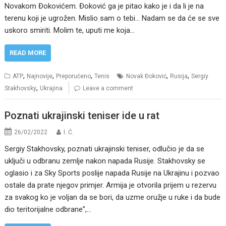
Novakom Đokovićem. Đoković ga je pitao kako je i da li je na
terenu koji je ugrožen. Mislio sam o tebi… Nadam se da će se sve
uskoro smiriti. Molim te, uputi me koja…
READ MORE
,
,
,
,
,
ATP
Najnovije
Preporučeno
Tenis
Novak Đoković
Rusija
Sergiy
,
Stakhovsky
Ukrajina
Leave a comment
Poznati ukrajinski teniser ide u rat
26/02/2022
I. Ć.
Sergiy Stakhovsky, poznati ukrajinski teniser, odlučio je da se
uključi u odbranu zemlje nakon napada Rusije. Stakhovsky se
oglasio i za Sky Sports poslije napada Rusije na Ukrajinu i pozvao
ostale da prate njegov primjer. Armija je otvorila prijem u rezervu
za svakog ko je voljan da se bori, da uzme oružje u ruke i da bude
dio teritorijalne odbrane”,…