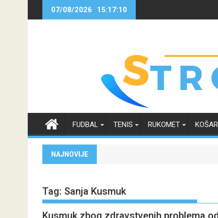
Skip
07/08/2026
15:17:10
to
content
FUDBAL
TENIS
RUKOMET
KOŠA
NAJNOVIJE
Tag:
Sanja Kusmuk
Kusmuk zbog zdravstvenih problema odu