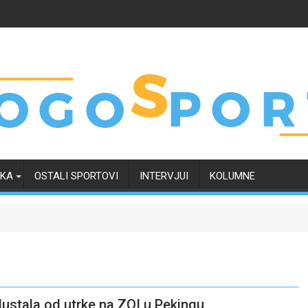
RKA
OSTALI SPORTOVI
INTERVJUI
KOLUMNE
stala od utrke na ZOI u Pekingu