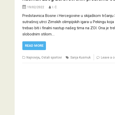
19/02/2022
I. Ć.
Predstavnica Bosne i Hercegovine u skijaškom trčanju
sutrašnoj utrci Zimskih olimpijskih igara u Pekingu koja
trebao biti i finalni nastup našeg tima na ZOI. Ona je tr
slobodnim stilom.…
READ MORE
,
Najnovije
Ostali sportovi
Sanja Kusmuk
Leave a 