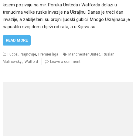
kojem pozivaju na mir. Poruka Uniteda i Watforda dolazi u
trenucima velike ruske invazije na Ukrajinu. Danas je treći dan
invazije, a zabilježeni su brojni ljudski gubici. Mnogo Ukrajinaca je
napustilo svoj dom i bježi od rata, a u Kijevu su…
READ MORE
,
,
,
Fudbal
Najnovije
Premier liga
Manchester United
Ruslan
,
Malinovskyi
Watford
Leave a comment