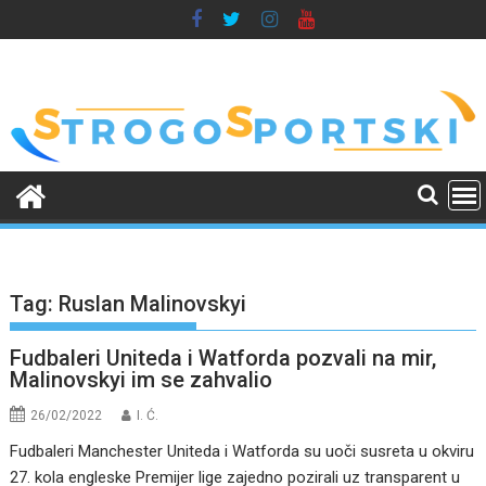
Skip
to
content
Tag:
Ruslan Malinovskyi
Fudbaleri Uniteda i Watforda pozvali na mir,
Malinovskyi im se zahvalio
26/02/2022
I. Ć.
Fudbaleri Manchester Uniteda i Watforda su uoči susreta u okviru
27. kola engleske Premijer lige zajedno pozirali uz transparent u