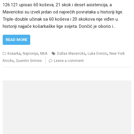
126:121 upisao 60 koševa, 21 skok i deset asistencija, a
Mavericksi su izveli jedan od najvećih povrataka u historiji lige.
Triple-double učinak sa 60 koševa i 20 skokova nije viđen u
historiji najjače košarkaške lige svijeta. Dončić je oborio i…
READ MORE
,
,
,
,
Košarka
Najnovije
NBA
Dallas Mavericks
Luka Dončić
New York
,
Knicks
Quentin Grimes
Leave a comment