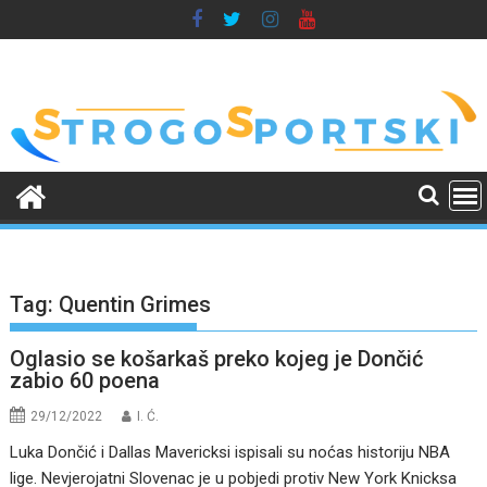
Skip
to
content
Tag:
Quentin Grimes
Oglasio se košarkaš preko kojeg je Dončić
zabio 60 poena
29/12/2022
I. Ć.
Luka Dončić i Dallas Mavericksi ispisali su noćas historiju NBA
lige. Nevjerojatni Slovenac je u pobjedi protiv New York Knicksa