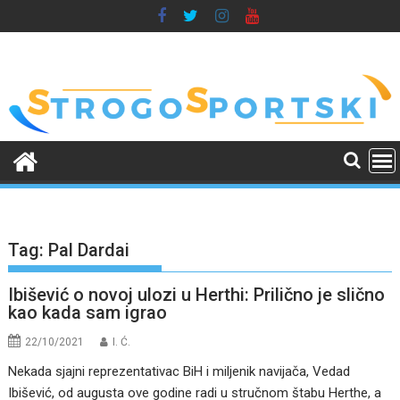
Skip
to
content
Tag:
Pal Dardai
Ibišević o novoj ulozi u Herthi: Prilično je slično
kao kada sam igrao
22/10/2021
I. Ć.
Nekada sjajni reprezentativac BiH i miljenik navijača, Vedad
Ibišević, od augusta ove godine radi u stručnom štabu Herthe, a