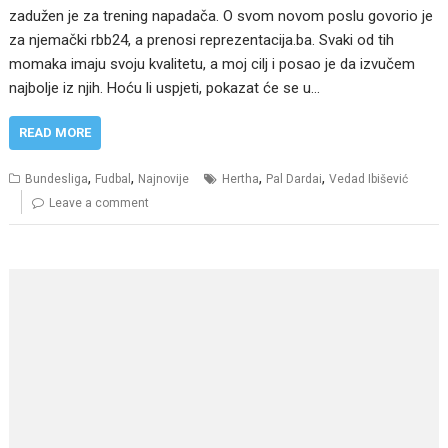
zadužen je za trening napadača. O svom novom poslu govorio je
za njemački rbb24, a prenosi reprezentacija.ba. Svaki od tih
momaka imaju svoju kvalitetu, a moj cilj i posao je da izvučem
najbolje iz njih. Hoću li uspjeti, pokazat će se u…
READ MORE
,
,
,
,
Bundesliga
Fudbal
Najnovije
Hertha
Pal Dardai
Vedad Ibišević
Leave a comment