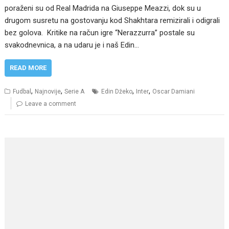
poraženi su od Real Madrida na Giuseppe Meazzi, dok su u
drugom susretu na gostovanju kod Shakhtara remizirali i odigrali
bez golova. Kritike na račun igre “Nerazzurra” postale su
svakodnevnica, a na udaru je i naš Edin…
READ MORE
,
,
,
,
Fudbal
Najnovije
Serie A
Edin Džeko
Inter
Oscar Damiani
Leave a comment