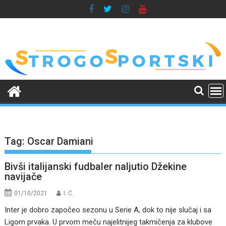
Skip
to
content
Tag:
Oscar Damiani
Bivši italijanski fudbaler naljutio Džekine
navijače
01/10/2021
I. Ć.
Inter je dobro započeo sezonu u Serie A, dok to nije slučaj i sa
Ligom prvaka. U prvom meču najelitnijeg takmičenja za klubove