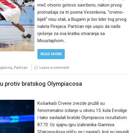
meč otvorio gotovo savršeno, nakon prvog
promašaja za tri poena Vezenkova, “crveno-
bijeli” nisu stali, a Bugarin je bio lider tog prvog
naleta Pirejaca. Partizan nije uspio da nađe
rješenje za sva kratka otvaranja sa
Moustaphom…
READ MORE
,
mpiacos
Partizan
Leave a comment
u protiv bratskog Olympiacosa
Košarkaši Crvene zvezde pružili su
fenomenalno izdanje u okviru 15. kola Evrolige
i tako savladali bratski Olympiacos rezultatom
87:73. Uz sjajnu igru izabranika Giannisa
Sfairopoulosa ističu se i navijači, koji su ispunili