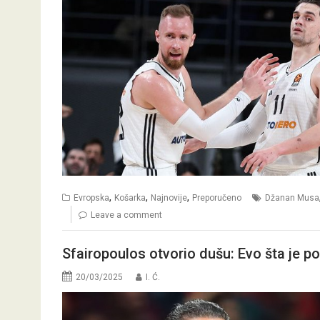
,
,
,
Evropska
Košarka
Najnovije
Preporučeno
Džanan Musa
Leave a comment
Sfairopoulos otvorio dušu: Evo šta je p
20/03/2025
I. Ć.