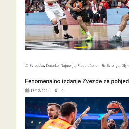
,
,
,
,
Evropska
Košarka
Najnovije
Preporučeno
Evroliga
Oly
Fenomenalno izdanje Zvezde za pobjed
13/12/2024
I. Ć.