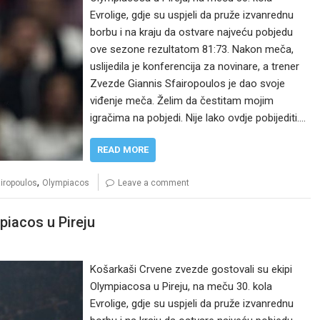
Evrolige, gdje su uspjeli da pruže izvanrednu
borbu i na kraju da ostvare najveću pobjedu
ove sezone rezultatom 81:73. Nakon meča,
uslijedila je konferencija za novinare, a trener
Zvezde Giannis Sfairopoulos je dao svoje
viđenje meča. Želim da čestitam mojim
igračima na pobjedi. Nije lako ovdje pobijediti.…
READ MORE
,
airopoulos
Olympiacos
Leave a comment
piacos u Pireju
Košarkaši Crvene zvezde gostovali su ekipi
Olympiacosa u Pireju, na meču 30. kola
Evrolige, gdje su uspjeli da pruže izvanrednu