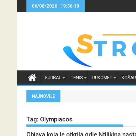
Skip
06/08/2026
19:36:11
to
content
FUDBAL
TENIS
RUKOMET
KOŠA
NAJNOVIJE
Tag:
Olympiacos
Objava koja je otkrila gdje Ntilikina nas