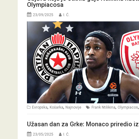
Olympiacosa
23/09/2025
I. Ć.
,
,
,
Evropska
Košarka
Najnovije
Frank Ntilikina
Olympiacos
Užasan dan za Grke: Monaco priredio iz
23/05/2025
I. Ć.