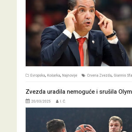
,
,
,
Evropska
Košarka
Najnovije
Crvena Zvezda
Giannis Sf
Zvezda uradila nemoguće i srušila Olym
20/03/2025
I. Ć.