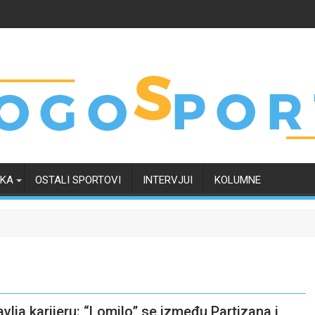
RKA
OSTALI SPORTOVI
INTERVJUI
KOLUMNE
tavlja karijeru: “Lomilo” se između Partizana i