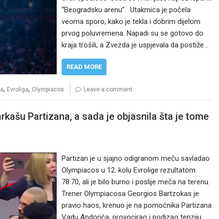
“Beogradsku arenu”. Utakmica je počela
veoma sporo, kako je tekla i dobrim dijelom
prvog poluvremena. Napadi su se gotovo do
kraja trošili, a Zvezda je uspjevala da postiže…
READ MORE
,
,
da
Evroliga
Olympiacos
Leave a comment
kašu Partizana, a sada je objasnila šta je tome
Partizan je u sjajno odigranom meču savladao
Olympiacos u 12. kolu Evrolige rezultatom
78:70, ali je bilo burno i poslije meča na terenu.
Trener Olympiacosa Georgios Bartzokas je
pravio haos, krenuo je na pomoćnika Partizana
Vadu Andorića, provocirao i podizao tenziju.