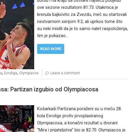
borbu i na kraju da ostvare najveću pobjedu
ove sezone rezultatom 81:73. Utakmica je
krenula bajkovito za Zvezdu, meč su startovali
nestvarnom serijom 9:2, ali uprkos tome što
su neki mislili da je to samo nalet raspoloženja,
tim je pokazao…
READ MORE
,
,
da
Evroliga
Olympiacos
Leave a comment
kasa: Partizan izgubio od Olympiacosa
Košarkaši Partizana poraženi su u meču 28.
kola Evrolige protiv prvoplasiranog
Olympiacosa, a konačni rezultat u dvorani
“Mira i prijateljstva” bio je 82:70. Olympiacos je