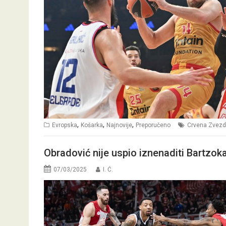
,
,
,
Evropska
Košarka
Najnovije
Preporučeno
Crvena Zvez
Obradović nije uspio iznenaditi Bartzo
07/03/2025
I. Ć.