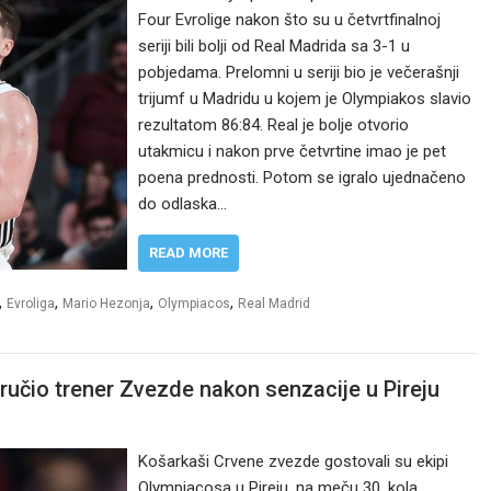
Four Evrolige nakon što su u četvrtfinalnoj
seriji bili bolji od Real Madrida sa 3-1 u
pobjedama. Prelomni u seriji bio je večerašnji
trijumf u Madridu u kojem je Olympiakos slavio
rezultatom 86:84. Real je bolje otvorio
utakmicu i nakon prve četvrtine imao je pet
poena prednosti. Potom se igralo ujednačeno
do odlaska…
READ MORE
,
,
,
,
Evroliga
Mario Hezonja
Olympiacos
Real Madrid
oručio trener Zvezde nakon senzacije u Pireju
Košarkaši Crvene zvezde gostovali su ekipi
Olympiacosa u Pireju, na meču 30. kola