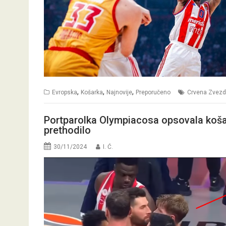
,
,
,
Evropska
Košarka
Najnovije
Preporučeno
Crvena Zvez
Portparolka Olympiacosa opsovala košar
prethodilo
30/11/2024
I. Ć.