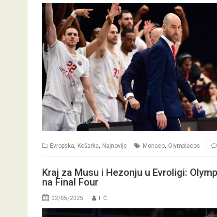
,
,
,
Evropska
Košarka
Najnovije
Monaco
Olympiacos
Kraj za Musu i Hezonju u Evroligi: Olymp
na Final Four
02/05/2025
I. Ć.