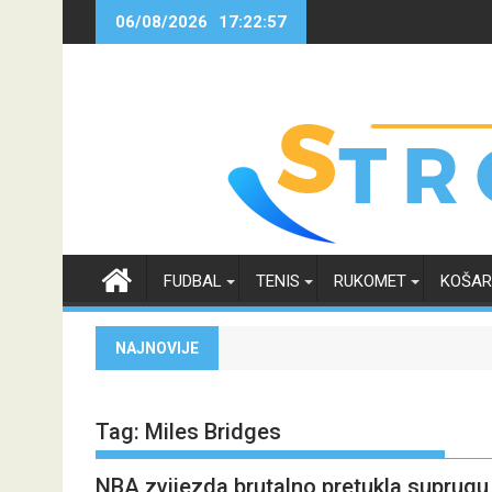
Skip
06/08/2026
17:22:57
to
content
FUDBAL
TENIS
RUKOMET
KOŠA
NAJNOVIJE
Tag:
Miles Bridges
NBA zvijezda brutalno pretukla suprugu