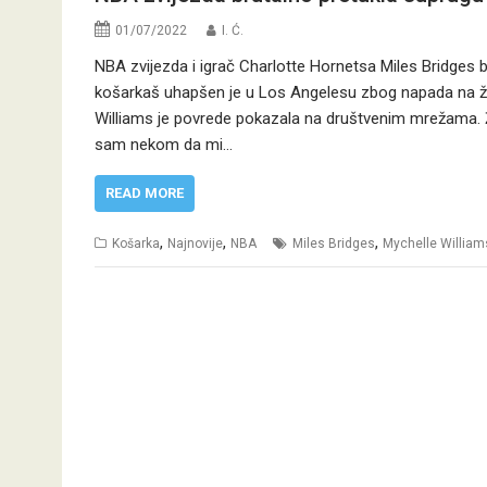
01/07/2022
I. Ć.
NBA zvijezda i igrač Charlotte Hornetsa Miles Bridges b
košarkaš uhapšen je u Los Angelesu zbog napada na ženu
Williams je povrede pokazala na društvenim mrežama. Ža
sam nekom da mi…
READ MORE
,
,
,
Košarka
Najnovije
NBA
Miles Bridges
Mychelle William