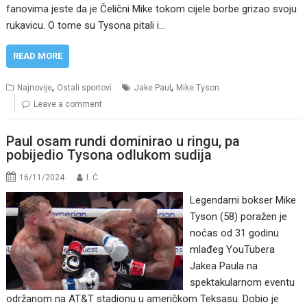
fanovima jeste da je Čelični Mike tokom cijele borbe grizao svoju
rukavicu. O tome su Tysona pitali i…
READ MORE
,
,
Najnovije
Ostali sportovi
Jake Paul
Mike Tyson
Leave a comment
Paul osam rundi dominirao u ringu, pa
pobijedio Tysona odlukom sudija
16/11/2024
I. Ć.
Legendarni bokser Mike
Tyson (58) poražen je
noćas od 31 godinu
mlađeg YouTubera
Jakea Paula na
spektakularnom eventu
održanom na AT&T stadionu u američkom Teksasu. Dobio je