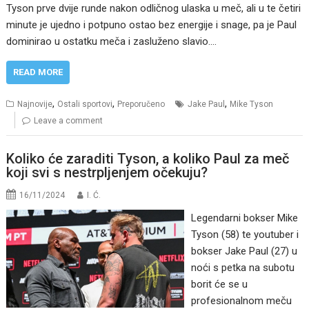
Tyson prve dvije runde nakon odličnog ulaska u meč, ali u te četiri
minute je ujedno i potpuno ostao bez energije i snage, pa je Paul
dominirao u ostatku meča i zasluženo slavio.…
READ MORE
,
,
,
Najnovije
Ostali sportovi
Preporučeno
Jake Paul
Mike Tyson
Leave a comment
Koliko će zaraditi Tyson, a koliko Paul za meč
koji svi s nestrpljenjem očekuju?
16/11/2024
I. Ć.
Legendarni bokser Mike
Tyson (58) te youtuber i
bokser Jake Paul (27) u
noći s petka na subotu
borit će se u
profesionalnom meču