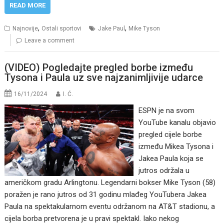
READ MORE
,
,
Najnovije
Ostali sportovi
Jake Paul
Mike Tyson
Leave a comment
(VIDEO) Pogledajte pregled borbe između
Tysona i Paula uz sve najzanimljivije udarce
16/11/2024
I. Ć.
ESPN je na svom
YouTube kanalu objavio
pregled cijele borbe
između Mikea Tysona i
Jakea Paula koja se
jutros održala u
američkom gradu Arlingtonu. Legendarni bokser Mike Tyson (58)
poražen je rano jutros od 31 godinu mlađeg YouTubera Jakea
Paula na spektakularnom eventu održanom na AT&T stadionu, a
cijela borba pretvorena je u pravi spektakl. Iako nekog