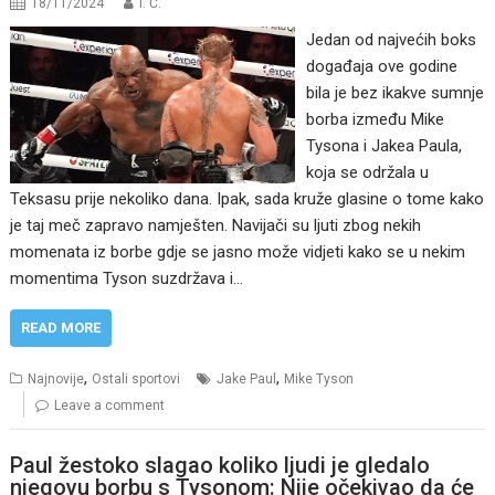
18/11/2024
I. Ć.
Jedan od najvećih boks
događaja ove godine
bila je bez ikakve sumnje
borba između Mike
Tysona i Jakea Paula,
koja se održala u
Teksasu prije nekoliko dana. Ipak, sada kruže glasine o tome kako
je taj meč zapravo namješten. Navijači su ljuti zbog nekih
momenata iz borbe gdje se jasno može vidjeti kako se u nekim
momentima Tyson suzdržava i…
READ MORE
,
,
Najnovije
Ostali sportovi
Jake Paul
Mike Tyson
Leave a comment
Paul žestoko slagao koliko ljudi je gledalo
njegovu borbu s Tysonom: Nije očekivao da će