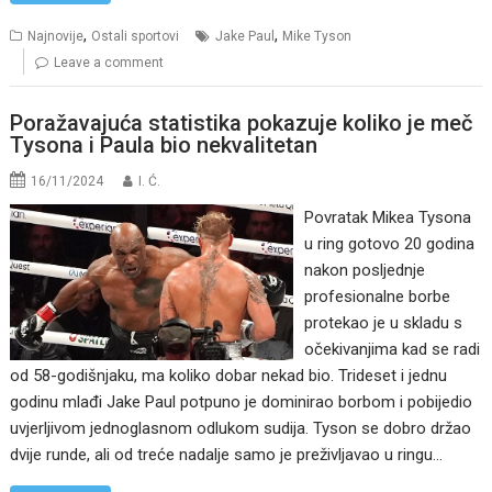
,
,
Najnovije
Ostali sportovi
Jake Paul
Mike Tyson
Leave a comment
Poražavajuća statistika pokazuje koliko je meč
Tysona i Paula bio nekvalitetan
16/11/2024
I. Ć.
Povratak Mikea Tysona
u ring gotovo 20 godina
nakon posljednje
profesionalne borbe
protekao je u skladu s
očekivanjima kad se radi
od 58-godišnjaku, ma koliko dobar nekad bio. Trideset i jednu
godinu mlađi Jake Paul potpuno je dominirao borbom i pobijedio
uvjerljivom jednoglasnom odlukom sudija. Tyson se dobro držao
dvije runde, ali od treće nadalje samo je preživljavao u ringu…