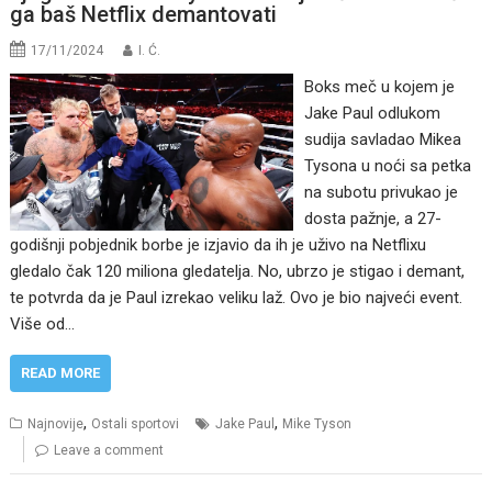
ga baš Netflix demantovati
17/11/2024
I. Ć.
Boks meč u kojem je
Jake Paul odlukom
sudija savladao Mikea
Tysona u noći sa petka
na subotu privukao je
dosta pažnje, a 27-
godišnji pobjednik borbe je izjavio da ih je uživo na Netflixu
gledalo čak 120 miliona gledatelja. No, ubrzo je stigao i demant,
te potvrda da je Paul izrekao veliku laž. Ovo je bio najveći event.
Više od…
READ MORE
,
,
Najnovije
Ostali sportovi
Jake Paul
Mike Tyson
Leave a comment