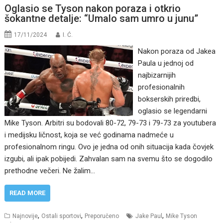
Oglasio se Tyson nakon poraza i otkrio
šokantne detalje: “Umalo sam umro u junu”
17/11/2024
I. Ć.
Nakon poraza od Jakea
Paula u jednoj od
najbizarnijih
profesionalnih
bokserskih priredbi,
oglasio se legendarni
Mike Tyson. Arbitri su bodovali 80-72, 79-73 i 79-73 za youtubera
i medijsku ličnost, koja se već godinama nadmeće u
profesionalnom ringu. Ovo je jedna od onih situacija kada čovjek
izgubi, ali ipak pobijedi. Zahvalan sam na svemu što se dogodilo
prethodne večeri. Ne žalim…
READ MORE
,
,
,
Najnovije
Ostali sportovi
Preporučeno
Jake Paul
Mike Tyson