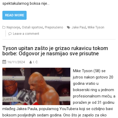
spektakularnog boksa nije…
READ MORE
,
,
,
Najnovije
Ostali sportovi
Preporučeno
Jake Paul
Mike Tyson
Leave a comment
Tyson upitan zašto je grizao rukavicu tokom
borbe: Odgovor je nasmijao sve prisutne
16/11/2024
I. Ć.
Mike Tyson (58) se
jutros nakon gotovo 20
godina vratio u
bokserski ring u jednom
profesionalnom meču, a
poražen je od 31 godinu
mlađeg Jakea Paula, popularnog YouTubera koji se ozbiljno bavi
boksom posljednjih sedam godina. Ono što je zapelo za oko