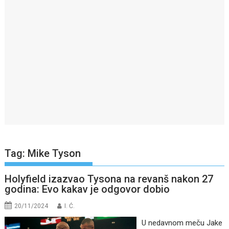
Tag:
Mike Tyson
Holyfield izazvao Tysona na revanš nakon 27
godina: Evo kakav je odgovor dobio
20/11/2024
I. Ć.
U nedavnom meču Jake