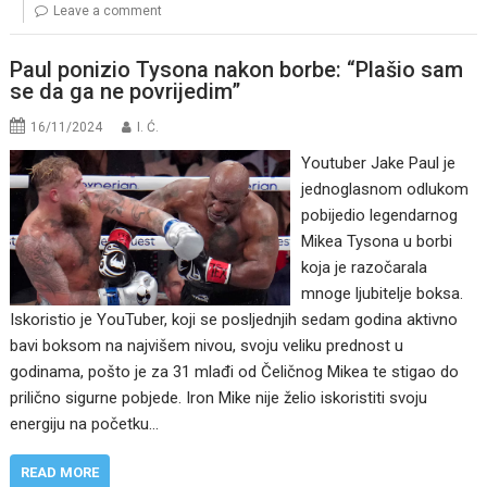
Leave a comment
Paul ponizio Tysona nakon borbe: “Plašio sam
se da ga ne povrijedim”
16/11/2024
I. Ć.
Youtuber Jake Paul je
jednoglasnom odlukom
pobijedio legendarnog
Mikea Tysona u borbi
koja je razočarala
mnoge ljubitelje boksa.
Iskoristio je YouTuber, koji se posljednjih sedam godina aktivno
bavi boksom na najvišem nivou, svoju veliku prednost u
godinama, pošto je za 31 mlađi od Čeličnog Mikea te stigao do
prilično sigurne pobjede. Iron Mike nije želio iskoristiti svoju
energiju na početku…
READ MORE