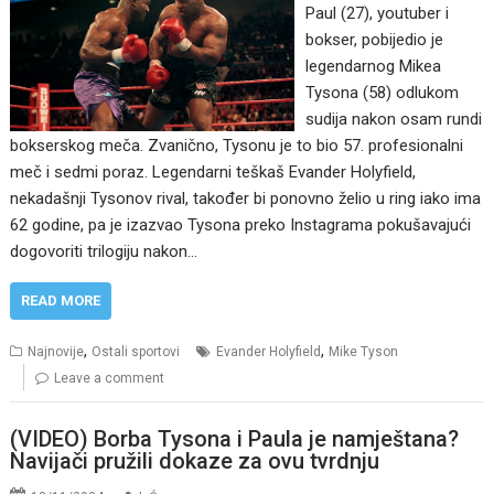
Paul (27), youtuber i
bokser, pobijedio je
legendarnog Mikea
Tysona (58) odlukom
sudija nakon osam rundi
bokserskog meča. Zvanično, Tysonu je to bio 57. profesionalni
meč i sedmi poraz. Legendarni teškaš Evander Holyfield,
nekadašnji Tysonov rival, također bi ponovno želio u ring iako ima
62 godine, pa je izazvao Tysona preko Instagrama pokušavajući
dogovoriti trilogiju nakon…
READ MORE
,
,
Najnovije
Ostali sportovi
Evander Holyfield
Mike Tyson
Leave a comment
(VIDEO) Borba Tysona i Paula je namještana?
Navijači pružili dokaze za ovu tvrdnju