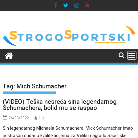
Skip
to
content
Tag:
Mich Schumacher
(VIDEO) Teška nesreća sina legendarnog
Schumachera, bolid mu se raspao
26/03/2022
I. Ć.
Sin legendarnog Michaela Schumachera, Mick Schumacher imao
je strašan sudar u kvalifikacijama za Veliku nagradu Saudijske