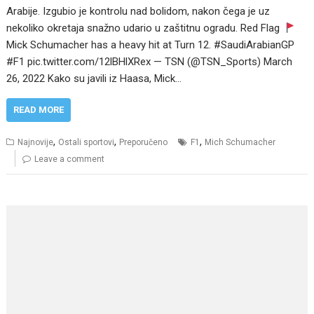
Arabije. Izgubio je kontrolu nad bolidom, nakon čega je uz
nekoliko okretaja snažno udario u zaštitnu ogradu. Red Flag
Mick Schumacher has a heavy hit at Turn 12. #SaudiArabianGP
#F1 pic.twitter.com/12lBHlXRex — TSN (@TSN_Sports) March
26, 2022 Kako su javili iz Haasa, Mick…
READ MORE
,
,
,
Najnovije
Ostali sportovi
Preporučeno
F1
Mich Schumacher
Leave a comment