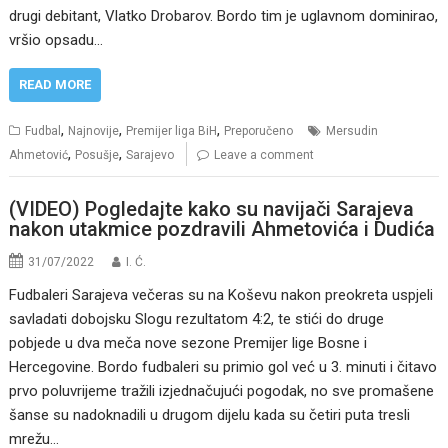
drugi debitant, Vlatko Drobarov. Bordo tim je uglavnom dominirao,
vršio opsadu…
READ MORE
,
,
,
Fudbal
Najnovije
Premijer liga BiH
Preporučeno
Mersudin
,
,
Ahmetović
Posušje
Sarajevo
Leave a comment
(VIDEO) Pogledajte kako su navijači Sarajeva
nakon utakmice pozdravili Ahmetovića i Dudića
31/07/2022
I. Ć.
Fudbaleri Sarajeva večeras su na Koševu nakon preokreta uspjeli
savladati dobojsku Slogu rezultatom 4:2, te stići do druge
pobjede u dva meča nove sezone Premijer lige Bosne i
Hercegovine. Bordo fudbaleri su primio gol već u 3. minuti i čitavo
prvo poluvrijeme tražili izjednačujući pogodak, no sve promašene
šanse su nadoknadili u drugom dijelu kada su četiri puta tresli
mrežu…