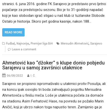
stranici. 6. juna 2016. godine FK Sarajevo je predstavio prvo ljetno
pojačanje za predstojeću sezonu. Bio je to 31-godišnji napadač
koji je kao slobodan igrač stigao u naš klub iz tuzlanske Slobode.
Ostalo je historija. Skoro pet godina kasnije, nakon 188…
READ MORE
,
,
,
Fudbal
Najnovije
Premijer liga BiH
Mersudin Ahmetović
Sarajevo
Leave a comment
Ahmetović kao “džoker” s klupe donio pobjedu
Sarajevu u samoj završnici utakmice
06/08/2022
I. Ć.
Sarajevo se propisno ispromašivalo u utakmici protiv Posušja, ali
na koncu ipak osvojilo tri boda zahvaljujući pogotku Mersudina
Ahmetovića u finišu meča. Loše je utakmica počela za domaće
na stadionu Asim Ferhatović Hase, na povredu se požalio Marin
Aničić, koji je ubrzo nakon toga napustio teren. Zamijenio ga je