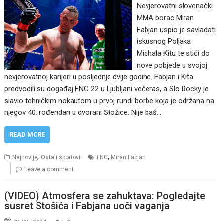
Nevjerovatni slovenački
MMA borac Miran
Fabjan uspio je savladati
iskusnog Poljaka
Michala Kitu te stići do
nove pobjede u svojoj
nevjerovatnoj karijeri u posljednje dvije godine. Fabjan i Kita
predvodili su događaj FNC 22 u Ljubljani večeras, a Slo Rocky je
slavio tehničkim nokautom u prvoj rundi borbe koja je održana na
njegov 40. rođendan u dvorani Stožice. Nije baš…
READ MORE
,
,
Najnovije
Ostali sportovi
FNC
Miran Fabjan
Leave a comment
(VIDEO) Atmosfera se zahuktava: Pogledajte
susret Stošića i Fabjana uoči vaganja