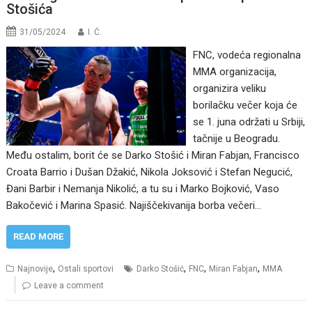
Stošića
31/05/2024
I. Ć.
FNC, vodeća regionalna
MMA organizacija,
organizira veliku
borilačku večer koja će
se 1. juna održati u Srbiji,
tačnije u Beogradu.
Među ostalim, borit će se Darko Stošić i Miran Fabjan, Francisco
Croata Barrio i Dušan Džakić, Nikola Joksović i Stefan Negucić,
Đani Barbir i Nemanja Nikolić, a tu su i Marko Bojković, Vaso
Bakočević i Marina Spasić. Najiščekivanija borba večeri…
READ MORE
,
,
,
,
Najnovije
Ostali sportovi
Darko Stošić
FNC
Miran Fabjan
MMA
Leave a comment