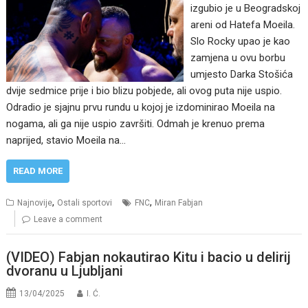
izgubio je u Beogradskoj
areni od Hatefa Moeila.
Slo Rocky upao je kao
zamjena u ovu borbu
umjesto Darka Stošića
dvije sedmice prije i bio blizu pobjede, ali ovog puta nije uspio.
Odradio je sjajnu prvu rundu u kojoj je izdominirao Moeila na
nogama, ali ga nije uspio završiti. Odmah je krenuo prema
naprijed, stavio Moeila na…
READ MORE
,
,
Najnovije
Ostali sportovi
FNC
Miran Fabjan
Leave a comment
(VIDEO) Fabjan nokautirao Kitu i bacio u delirij
dvoranu u Ljubljani
13/04/2025
I. Ć.