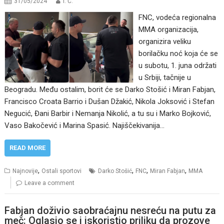
31/05/2024
I. Ć.
FNC, vodeća regionalna
MMA organizacija,
organizira veliku
borilačku noć koja će se
u subotu, 1. juna održati
u Srbiji, tačnije u
Beogradu. Među ostalim, borit će se Darko Stošić i Miran Fabjan,
Francisco Croata Barrio i Dušan Džakić, Nikola Joksović i Stefan
Negucić, Đani Barbir i Nemanja Nikolić, a tu su i Marko Bojković,
Vaso Bakočević i Marina Spasić. Najiščekivanija…
READ MORE
,
,
,
,
Najnovije
Ostali sportovi
Darko Stošić
FNC
Miran Fabjan
MMA
Leave a comment
Fabjan doživio saobraćajnu nesreću na putu za
meč: Oglasio se i iskoristio priliku da prozove