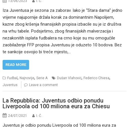
13/06/2023
I. Ć.
Iza Juventusa je sezona za zaborav. Iako je “Stara dama” jedno
vrijeme najupornije držala korak za dominantnim Napolijem,
kazne zbog kršenja finansijskih propisa izbacile su je iz društva
na vrhu tabele. Podsjetimo, zbog finansijskih malverzacija i
nezakonitih isplata fudbalera na crno koje su mu omogućile
zaobilaženje FFP propisa Juventusu je oduzeto 10 bodova. Bez
te sankcije osvojio bi treće mjesto,…
READ MORE
,
,
,
,
Fudbal
Najnovije
Serie A
Dušan Vlahović
Federico Chiesa
Juventus
Leave a comment
La Repubblica: Juventus odbio ponudu
Liverpoola od 100 miliona eura za Chiesu
24/07/2021
I. Ć.
Juventus je odbio ponudu Liverpoola od 100 miliona eura za