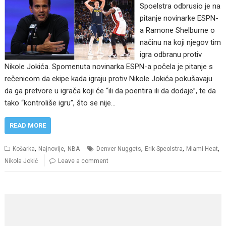
Spoelstra odbrusio je na
pitanje novinarke ESPN-
a Ramone Shelburne o
načinu na koji njegov tim
igra odbranu protiv
Nikole Jokića. Spomenuta novinarka ESPN-a počela je pitanje s
rečenicom da ekipe kada igraju protiv Nikole Jokića pokušavaju
da ga pretvore u igrača koji će “ili da poentira ili da dodaje”, te da
tako “kontroliše igru”, što se nije…
READ MORE
,
,
,
,
,
Košarka
Najnovije
NBA
Denver Nuggets
Erik Speolstra
Miami Heat
Nikola Jokić
Leave a comment