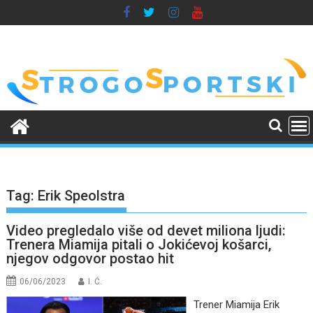
Skip
to
content
Tag:
Erik Speolstra
Video pregledalo više od devet miliona ljudi:
Trenera Miamija pitali o Jokićevoj košarci,
njegov odgovor postao hit
06/06/2023
I. Ć.
Trener Miamija Erik