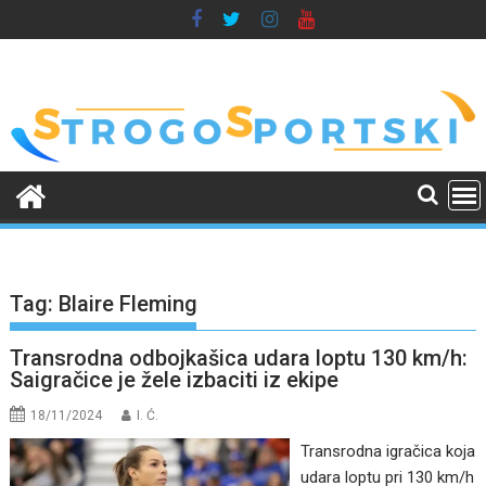
Skip
to
content
Tag:
Blaire Fleming
Transrodna odbojkašica udara loptu 130 km/h:
Saigračice je žele izbaciti iz ekipe
18/11/2024
I. Ć.
Transrodna igračica koja
udara loptu pri 130 km/h